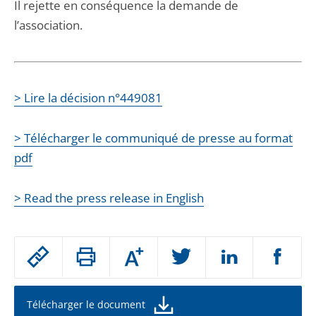
Il rejette en conséquence la demande de
l’association.
> Lire la décision n°449081
> Télécharger le communiqué de presse au format
pdf
> Read the press release in English
Passer
Augmenter
le
ou
réduire
partage
la
taille
de
Télécharger le document
de
la