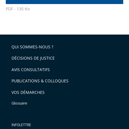
l'article
police
PDF - 135 Ko
pour
Passer
arriver
le
après
partage
de
QUI SOMMES-NOUS ?
l'article
pour
DÉCISIONS DE JUSTICE
arriver
AVIS CONSULTATIFS
avant
PUBLICATIONS & COLLOQUES
VOS DÉMARCHES
Glossaire
INFOLETTRE