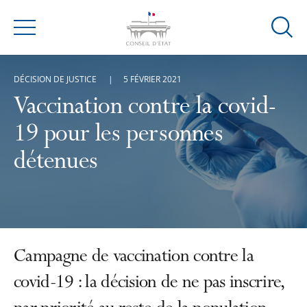
Ouvrir
Menu
la
modal
DÉCISION DE JUSTICE
5 FÉVRIER 2021
de
reche
Vaccination contre la covid-
19 pour les personnes
détenues
Campagne de vaccination contre la
covid-19 : la décision de ne pas inscrire,