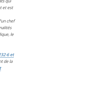
ats qui
t et est
’un chef
nalités
ique, le
232-6 et
nt de la
t