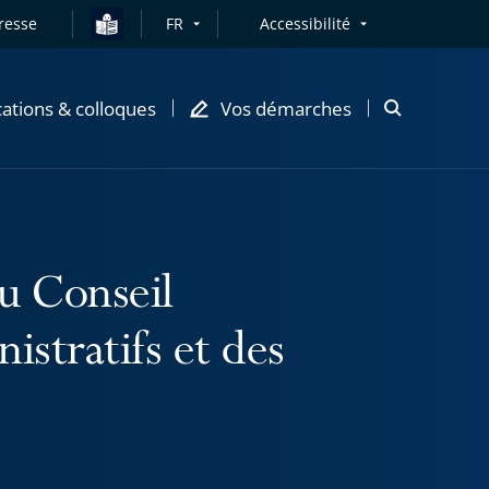
resse
FR
Accessibilité
cations & colloques
Vos démarches
Ouvrir
la
modale
de
recherche
u Conseil
istratifs et des