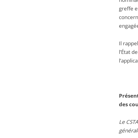
greffe 
concern
engagées
Il rapp
l’État d
l’applica
Présent
des cou
Le CSTA
générale