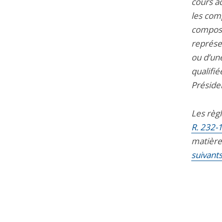
cours ad
les comp
composé
représen
ou d’une
qualifi
Préside
Les règ
R. 232-1
matière 
suivant