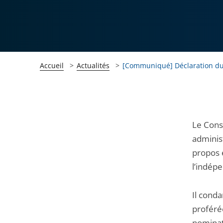
Accueil
Actualités
[Communiqué] Déclaration du 
Passer
Passer
Le Cons
la
la
administ
navigation
navigation
propos 
de
de
l’indépe
l'article
l'article
pour
pour
Il cond
arriver
arriver
proféré
après
avant
nominat