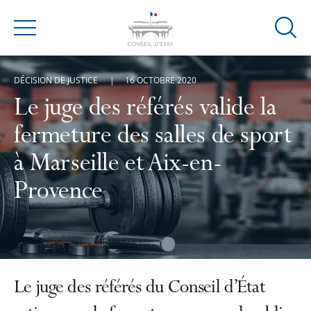
Ouvrir
Menu
la
modal
DÉCISION DE JUSTICE
16 OCTOBRE 2020
de
reche
Le juge des référés valide la
fermeture des salles de sport
à Marseille et Aix-en-
Provence
Le juge des référés du Conseil d’État