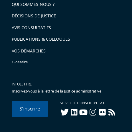
QUI SOMMES-NOUS ?
l'article
pour
DÉCISIONS DE JUSTICE
arriver
AVIS CONSULTATIFS
avant
PUBLICATIONS & COLLOQUES
VOS DÉMARCHES
Glossaire
INFOLETTRE
Inscrivez-vous à la lettre de la Justice administrative
SUIVEZ LE CONSEIL D'ETAT
S'inscrire
twitter
linkedIn
youtube
instagram
flickr
rss