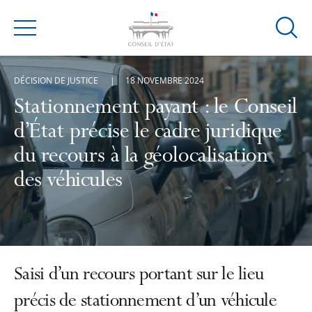
Ouvrir
Menu
la
modal
DÉCISION DE JUSTICE
18 NOVEMBRE 2024
de
reche
Stationnement payant : le Conseil
d’État précise le cadre juridique
du recours à la géolocalisation
des véhicules
Saisi d’un recours portant sur le lieu
précis de stationnement d’un véhicule