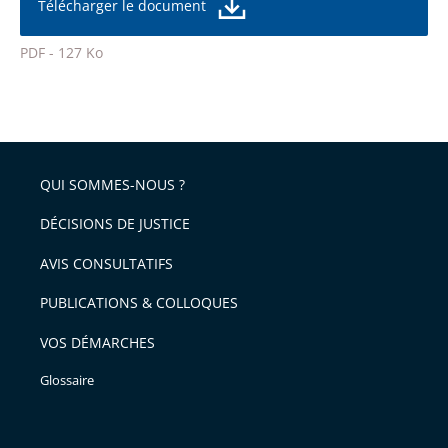
de
Télécharger le document
de
la
l'article
police
PDF - 127 Ko
pour
Passer
arriver
le
après
partage
de
QUI SOMMES-NOUS ?
l'article
pour
DÉCISIONS DE JUSTICE
arriver
AVIS CONSULTATIFS
avant
PUBLICATIONS & COLLOQUES
VOS DÉMARCHES
Glossaire