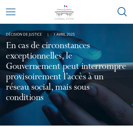
Ouvrir
Menu
la
modal
DÉCISION DE JUSTICE
1 AVRIL 2025
de
reche
En cas de circonstances
exceptionnelles, le
Gouvernement peut interrompre
provisoirement l’accès à un
réseau social, mais sous
conditions