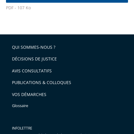
l'article
police
PDF - 107 Ko
pour
Passer
arriver
le
après
partage
de
QUI SOMMES-NOUS ?
l'article
pour
DÉCISIONS DE JUSTICE
arriver
AVIS CONSULTATIFS
avant
PUBLICATIONS & COLLOQUES
VOS DÉMARCHES
Glossaire
INFOLETTRE