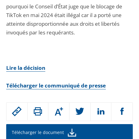
pourquoi le Conseil d’État juge que le blocage de
TikTok en mai 2024 était illégal car il a porté une
atteinte disproportionnée aux droits et libertés
invoqués par les requérants.
Lire la décision
Télécharger le communiqué de presse
Passer
Augmenter
le
ou
réduire
partage
la
taille
de
Télécharger le document
de
la