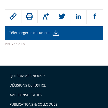
Passer
Augmenter
le
ou
réduire
partage
la
taille
de
Télécharger le document
de
la
l'article
police
PDF - 112 Ko
pour
Passer
arriver
le
après
partage
de
QUI SOMMES-NOUS ?
l'article
pour
DÉCISIONS DE JUSTICE
arriver
AVIS CONSULTATIFS
avant
PUBLICATIONS & COLLOQUES