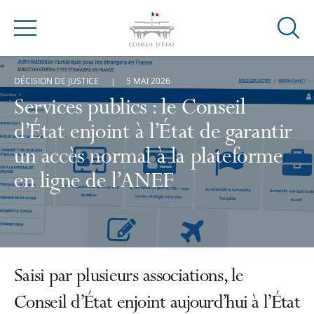
Ouvrir
Menu
la
modal
DÉCISION DE JUSTICE
5 MAI 2026
de
reche
Services publics : le Conseil
d’État enjoint à l’État de garantir
un accès normal à la plateforme
en ligne de l’ANEF
Saisi par plusieurs associations, le
Conseil d’État enjoint aujourd’hui à l’État