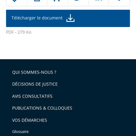
le
ou
réduire
partage
la
taille
de
Télécharger le document
de
la
l'article
police
PDF - 279 Ko
pour
Passer
arriver
le
après
partage
de
QUI SOMMES-NOUS ?
l'article
pour
DÉCISIONS DE JUSTICE
arriver
AVIS CONSULTATIFS
avant
PUBLICATIONS & COLLOQUES
VOS DÉMARCHES
Glossaire