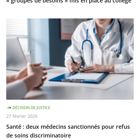
« groupes de besoins » mis en place au collège
mis
en
place
Santé
au
:
collège
deux
médecins
sanctionnés
pour
refus
de
soins
discriminatoire
DÉCISION DE JUSTICE
27 février 2026
Santé : deux médecins sanctionnés pour refus
de soins discriminatoire