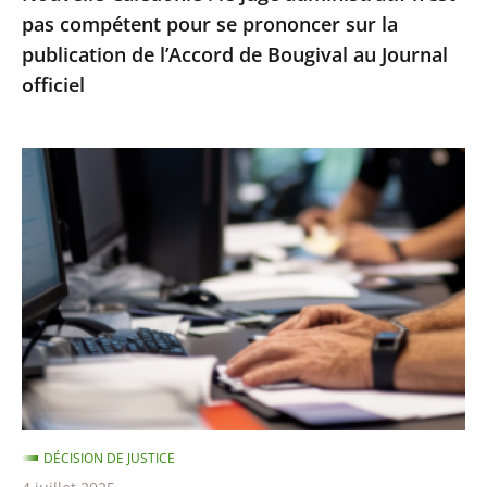
pas compétent pour se prononcer sur la
la
publication de l’Accord de Bougival au Journal
publication
officiel
de
l’Accord
de
Le
Bougival
Conseil
au
d’État
Journal
rejette
officiel
un
recours
contre
la
suspension
d’une
DÉCISION DE JUSTICE
note