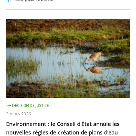
pour
pour
arriver
arriver
après
avant
Environnement
:
le
Conseil
d’État
annule
les
nouvelles
règles
de
DÉCISION DE JUSTICE
création
2 mars 2026
de
Environnement : le Conseil d’État annule les
plans
nouvelles règles de création de plans d’eau
d’eau