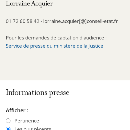
Lorraine Acquier
01 72 60 58 42 - lorraine.acquier[@]conseil-etat.fr
Pour les demandes de captation d'audience :
Service de presse du ministère de la Justice
Informations presse
Passer
Passer
Afficher :
les
les
Pertinence
filtres
filtres
Les plus récents