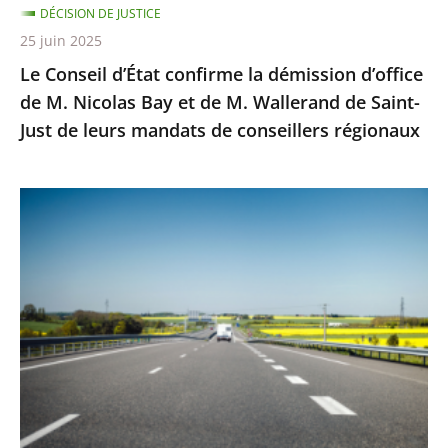
DÉCISION DE JUSTICE
Bay
25 juin 2025
et
Le Conseil d’État confirme la démission d’office
de
de M. Nicolas Bay et de M. Wallerand de Saint-
M.
Just de leurs mandats de conseillers régionaux
Wallerand
de
Saint-
Autoroute
Just
A69
de
:
leurs
Saisi
mandats
sur
de
un
conseillers
litige
régionaux
distinct
de