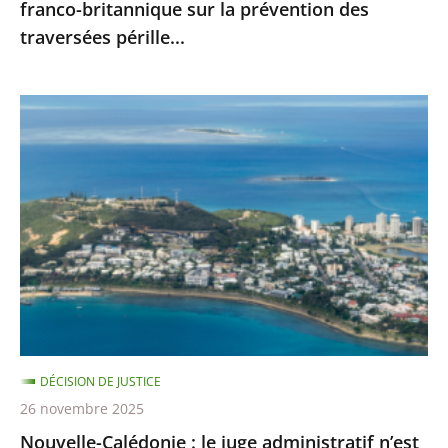
franco-britannique sur la prévention des
franco-
traversées pérille...
britannique
sur
la
Nouvelle-
prévention
Calédonie
des
:
traversées
le
pérille...
juge
administratif
n’est
pas
compétent
pour
DÉCISION DE JUSTICE
se
26 novembre 2025
prononcer
Nouvelle-Calédonie : le juge administratif n’est
sur