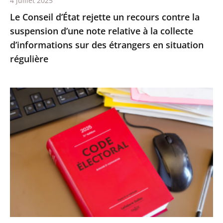
4 juillet 2025
relative
Le Conseil d’État rejette un recours contre la
à
suspension d’une note relative à la collecte
la
d’informations sur des étrangers en situation
collecte
régulière
d’informations
sur
des
Le
étrangers
Conseil
en
d’État
situation
confirme
régulière
la
démission
d’office
de
M.
Nicolas