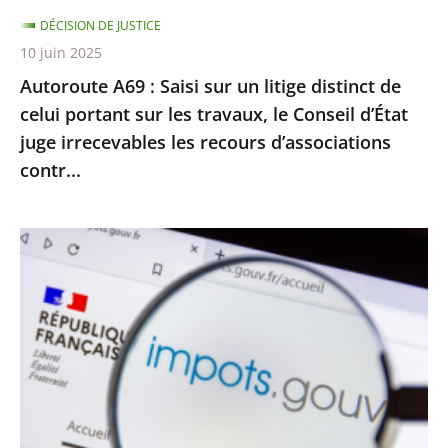
celui
DÉCISION DE JUSTICE
portant
10 juin 2025
sur
Autoroute A69 : Saisi sur un litige distinct de
les
celui portant sur les travaux, le Conseil d’État
travaux,
juge irrecevables les recours d’associations
le
contr...
Conseil
d’État
juge
Impôt
irrecevables
sur
les
le
recours
revenu
d’associations
:
contr...
le
Conseil
d’État