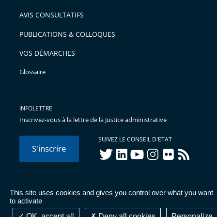
AVIS CONSULTATIFS
PUBLICATIONS & COLLOQUES
VOS DÉMARCHES
Glossaire
INFOLETTRE
Inscrivez-vous à la lettre de la Justice administrative
SUIVEZ LE CONSEIL D'ETAT
S'inscrire
twitter
linkedIn
youtube
instagram
flickr
rss
This site uses cookies and gives you control over what you want
© Conseil d'État 2026 -
Mentions légales
-
Cookies
-
Données
to activate
personnelles
-
Publications administratives
-
Accessibilité :
partiellement conforme
OK, accept all
Deny all cookies
Personalize