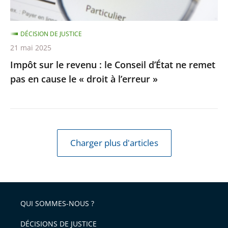
ne
remet
DÉCISION DE JUSTICE
pas
21 mai 2025
en
Impôt sur le revenu : le Conseil d’État ne remet
cause
pas en cause le « droit à l’erreur »
le
«
droit
à
l’erreur
Charger plus d'articles
»
QUI SOMMES-NOUS ?
DÉCISIONS DE JUSTICE