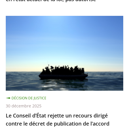
l’état
actuel
Le
de
Conseil
la
d’État
loi,
rejette
pas
un
autorisé
recours
dirigé
contre
le
décret
DÉCISION DE JUSTICE
de
30 décembre 2025
publication
Le Conseil d’État rejette un recours dirigé
de
contre le décret de publication de l’accord
l’accord