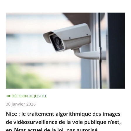
Nice
:
le
traitement
algorithmique
des
images
de
vidéosurveillance
de
DÉCISION DE JUSTICE
la
30 janvier 2026
voie
Nice : le traitement algorithmique des images
publique
de vidéosurveillance de la voie publique n’est,
n’est,
en l’état actuel de la loi, pas autorisé
en