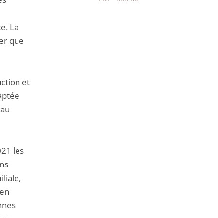
Passer
le
e. La
partage
ner que
de
l'article
pour
ction et
arriver
daptée
avant
 au
021 les
ans
liale,
 en
ennes