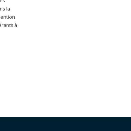
des
ns la
tention
érants à