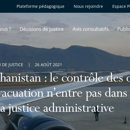
Plateforme pédagogique
Nous rejoindre
Espace P
ous ?
Décisions de justice
Avis consultatifs
Publi
 DE JUSTICE
26 AOÛT 2021
hanistan : le contrôle des 
vacuation n’entre pas dans 
la justice administrative