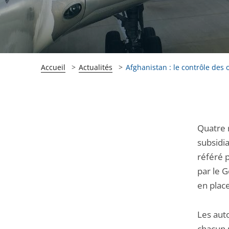
Accueil
Actualités
Afghanistan : le contrôle des o
Passer
Passer
Quatre r
la
la
subsidia
navigation
navigation
référé p
de
de
par le 
l'article
l'article
en place
pour
pour
arriver
arriver
Les auto
après
avant
chacun 