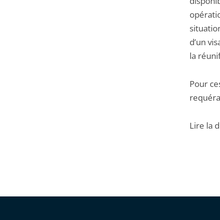
disponib
opérati
situatio
d’un vis
la réuni
Pour ce
requéra
Lire la 