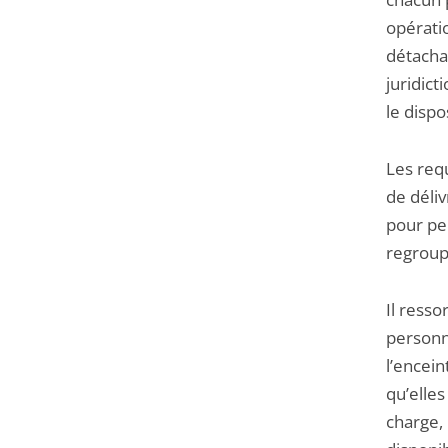
opératio
détachab
juridic
le dispo
Les req
de déliv
pour per
regroup
Il resso
personne
l’encein
qu’elles
charge,