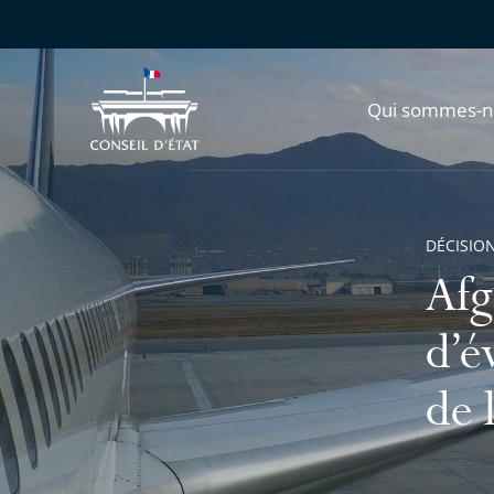
Qui sommes-n
DÉCISION
Afg
d’é
de 