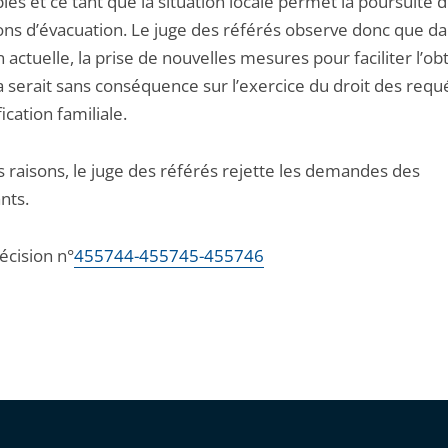
les et ce tant que la situation locale permet la poursuite 
ons d’évacuation. Le juge des référés observe donc que da
n actuelle, la prise de nouvelles mesures pour faciliter l’ob
a serait sans conséquence sur l’exercice du droit des requ
fication familiale.
s raisons, le juge des référés rejette les demandes des
nts.
décision n°
455744-455745-455746