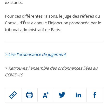
existants.
Pour ces différentes raisons, le juge des référés du
Conseil d'État a annulé l'injonction prononcée par le
tribunal administratif de Paris.
> Lire l'ordonnance de jugement
> Retrouvez l'ensemble des ordonnances liées au
COVID-19
Passer
Augmenter
le
ou
réduire
partage
Passer
la