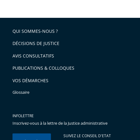
taille
de
le
de
la
l'article
partage
police
pour
de
arriver
QUI SOMMES-NOUS ?
l'article
après
pour
DÉCISIONS DE JUSTICE
arriver
AVIS CONSULTATIFS
avant
PUBLICATIONS & COLLOQUES
VOS DÉMARCHES
Glossaire
INFOLETTRE
Inscrivez-vous à la lettre de la Justice administrative
SUIVEZ LE CONSEIL D'ETAT