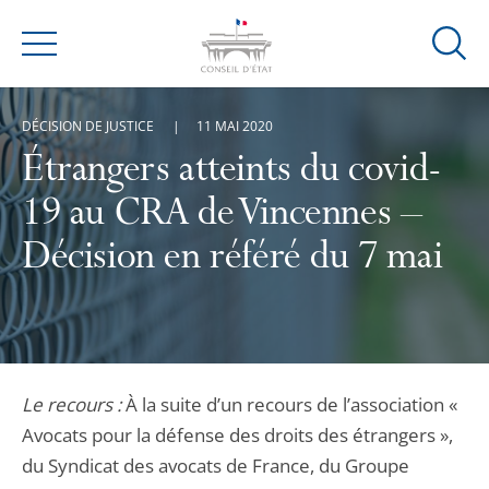
Ouvrir
Menu
la
modal
DÉCISION DE JUSTICE
11 MAI 2020
de
reche
Étrangers atteints du covid-
19 au CRA de Vincennes –
Décision en référé du 7 mai
Le recours :
À la suite d’un recours de l’association «
Avocats pour la défense des droits des étrangers »,
du Syndicat des avocats de France, du Groupe