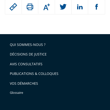
Passer
Augmenter
le
ou
réduire
partage
Passer
la
taille
de
le
de
la
l'article
partage
police
pour
de
arriver
QUI SOMMES-NOUS ?
l'article
après
pour
DÉCISIONS DE JUSTICE
arriver
AVIS CONSULTATIFS
avant
PUBLICATIONS & COLLOQUES
VOS DÉMARCHES
Glossaire