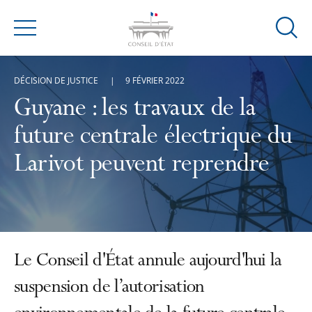
Ouvrir
Menu
la
modal
DÉCISION DE JUSTICE
9 FÉVRIER 2022
de
reche
Guyane : les travaux de la
future centrale électrique du
Larivot peuvent reprendre
Le Conseil d'État annule aujourd'hui la
suspension de l’autorisation