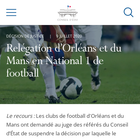
Ouvrir
Menu
la
modal
DÉCISION DE JUSTICE
9 JUILLET 2020
de
reche
Relégation d’Orléans et du
Mans en National 1 de
football
Le recours :
Les clubs de football d'Orléans et du
Mans ont demandé au juge des référés du Conseil
d’État de suspendre la décision par laquelle le