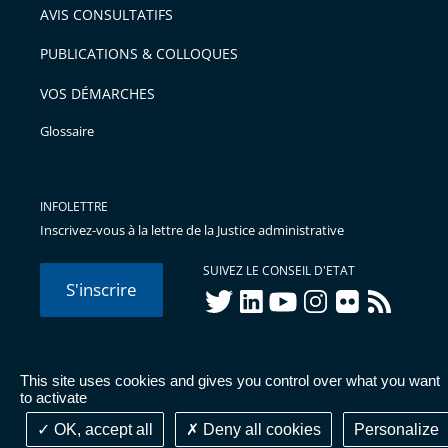
AVIS CONSULTATIFS
avant
PUBLICATIONS & COLLOQUES
VOS DÉMARCHES
Glossaire
INFOLETTRE
Inscrivez-vous à la lettre de la Justice administrative
SUIVEZ LE CONSEIL D'ETAT
S'inscrire
twitter
linkedIn
youtube
instagram
flickr
rss
This site uses cookies and gives you control over what you want
© Conseil d'État 2026 -
Mentions légales
-
Cookies
-
Données
to activate
personnelles
-
Publications administratives
-
Accessibilité :
partiellement conforme
OK, accept all
Deny all cookies
Personalize