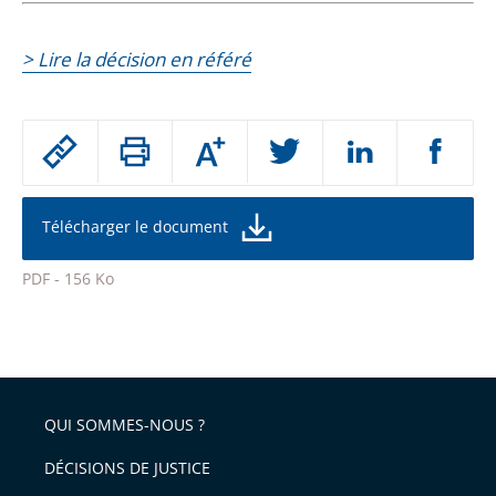
> Lire la décision en référé
Passer
Augmenter
le
ou
réduire
partage
la
taille
de
Télécharger le document
de
la
l'article
police
PDF - 156 Ko
pour
Passer
arriver
le
après
partage
de
QUI SOMMES-NOUS ?
l'article
pour
DÉCISIONS DE JUSTICE
arriver