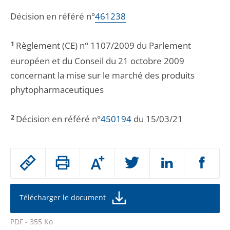
Décision en référé n°
461238
1
Règlement (CE) n° 1107/2009 du Parlement
européen et du Conseil du 21 octobre 2009
concernant la mise sur le marché des produits
phytopharmaceutiques
2
Décision en référé n°
450194
du 15/03/21
Passer
Augmenter
le
ou
réduire
partage
la
taille
de
Télécharger le document
de
la
l'article
police
PDF - 355 Ko
pour