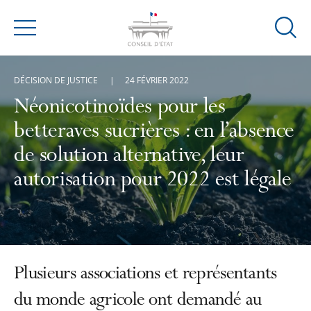
Ouvrir
Menu
la
modal
DÉCISION DE JUSTICE
24 FÉVRIER 2022
de
reche
Néonicotinoïdes pour les
betteraves sucrières : en l’absence
de solution alternative, leur
autorisation pour 2022 est légale
Plusieurs associations et représentants
du monde agricole ont demandé au