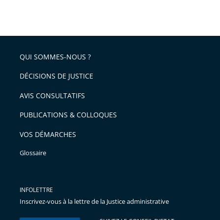
Passer
arriver
le
après
partage
de
QUI SOMMES-NOUS ?
l'article
pour
DÉCISIONS DE JUSTICE
arriver
AVIS CONSULTATIFS
avant
PUBLICATIONS & COLLOQUES
VOS DÉMARCHES
Glossaire
INFOLETTRE
Inscrivez-vous à la lettre de la Justice administrative