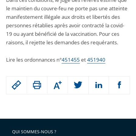
le maintien du couvre-feu ne porte pas une atteinte
manifestement illégale aux droits et libertés des
personnes rétablies après avoir contracté la covid-
19 ou ayant bénéficié de la vaccination. Pour ces
raisons, il rejette les demandes des requérants.
Lire les ordonnances n°
451455
et
451940
Passer
Augmenter
le
ou
réduire
partage
Passer
la
taille
de
le
de
la
l'article
partage
police
pour
de
arriver
QUI SOMMES-NOUS ?
l'article