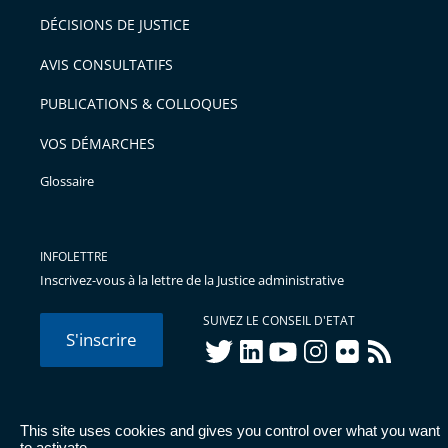
après
pour
DÉCISIONS DE JUSTICE
arriver
AVIS CONSULTATIFS
avant
PUBLICATIONS & COLLOQUES
VOS DÉMARCHES
Glossaire
INFOLETTRE
Inscrivez-vous à la lettre de la Justice administrative
SUIVEZ LE CONSEIL D'ETAT
S'inscrire
twitter
linkedIn
youtube
instagram
flickr
rss
This site uses cookies and gives you control over what you want
© Conseil d'État 2026 -
Mentions légales
-
Cookies
-
Données
to activate