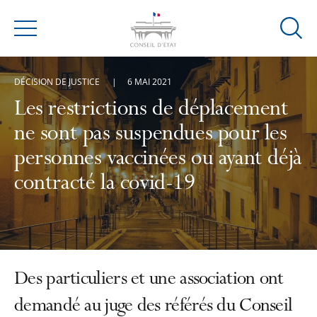
Ouvrir
Menu
la
modal
DÉCISION DE JUSTICE
6 MAI 2021
de
reche
Les restrictions de déplacement
ne sont pas suspendues pour les
personnes vaccinées ou ayant déjà
contracté la covid-19
Des particuliers et une association ont
demandé au juge des référés du Conseil