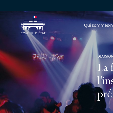
Qui sommes-n
DÉCISION
La 
l’i
pré