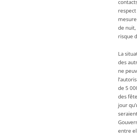
contacts
respect
mesure 
de nuit,
risque 
La situ
des aut
ne peuve
l’autori
de 5 00
des fêt
jour qu’
seraient
Gouvern
entre el