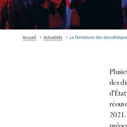
Accueil
Actualités
La fermeture des discothèques 
Passer
Passer
Plusie
la
la
des di
navigation
navigation
d'État
de
de
l'article
l'article
réouve
pour
pour
2021. 
arriver
arriver
préocc
après
avant