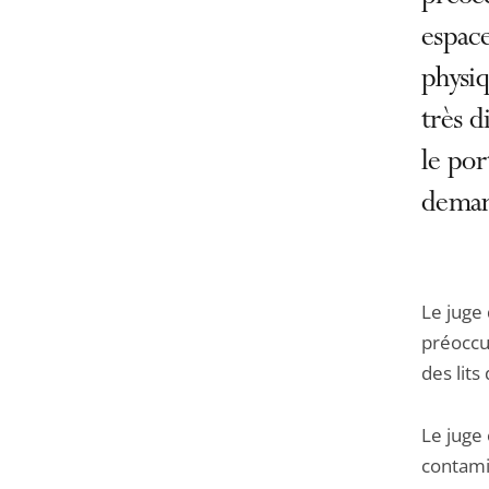
espace
physiq
très d
le por
deman
Le juge
préoccu
des lit
Le juge
contamin