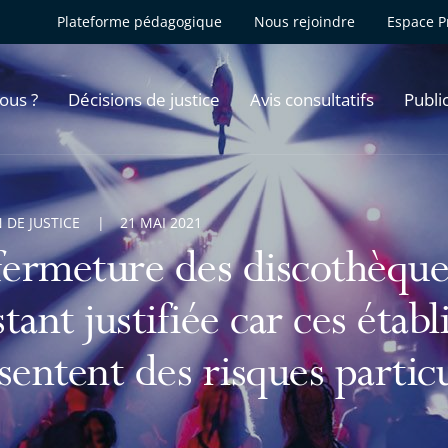
Plateforme pédagogique
Nous rejoindre
Espace P
ous ?
Décisions de justice
Avis consultatifs
Publi
 DE JUSTICE
21 MAI 2021
fermeture des discothèque
nstant justifiée car ces étab
sentent des risques particu