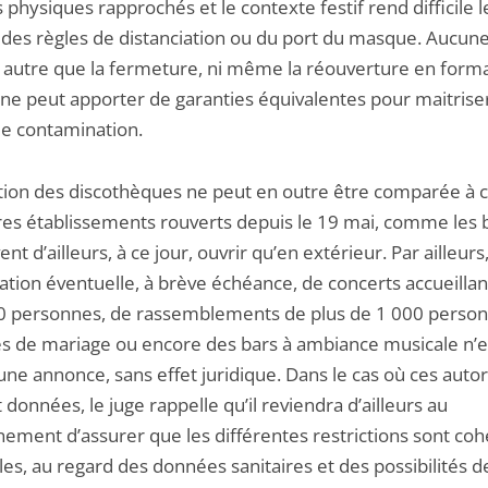
 physiques rapprochés et le contexte festif rend difficile l
 des règles de distanciation ou du port du masque. Aucun
autre que la fermeture, ni même la réouverture en forma
 ne peut apporter de garanties équivalentes pour maitriser
de contamination.
ation des discothèques ne peut en outre être comparée à c
res établissements rouverts depuis le 19 mai, comme les 
nt d’ailleurs, à ce jour, ouvrir qu’en extérieur. Par ailleurs
sation éventuelle, à brève échéance, de concerts accueillan
0 personnes, de rassemblements de plus de 1 000 person
es de mariage ou encore des bars à ambiance musicale n’e
une annonce, sans effet juridique. Dans le cas où ces autor
 données, le juge rappelle qu’il reviendra d’ailleurs au
ement d’assurer que les différentes restrictions sont co
les, au regard des données sanitaires et des possibilités d