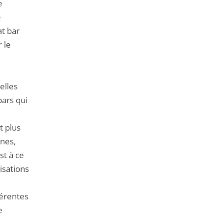
e
e
t bar
 le
elles
bars qui
,
t plus
nes,
st à ce
isations
hérentes
e