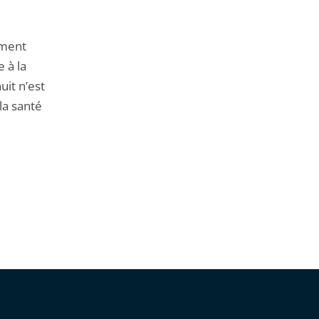
ement
e à la
uit n’est
la santé