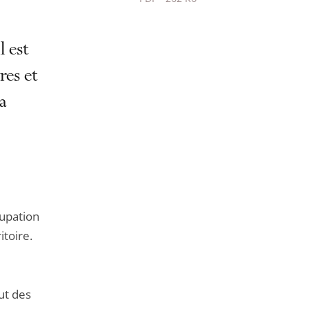
Passer
le
l est
partage
de
res et
l'article
la
pour
arriver
avant
cupation
itoire.
ut des