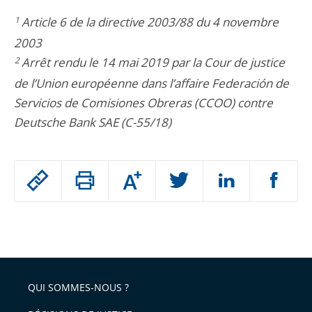
1
Article 6 de la directive 2003/88 du 4 novembre
2003
2
Arrêt rendu le 14 mai 2019 par la Cour de justice
de l’Union européenne dans l’affaire Federación de
Servicios de Comisiones Obreras (CCOO) contre
Deutsche Bank SAE (C-55/18)
Passer
Augmenter
le
ou
réduire
partage
Passer
la
taille
de
le
de
la
l'article
partage
police
pour
de
arriver
QUI SOMMES-NOUS ?
l'article
après
pour