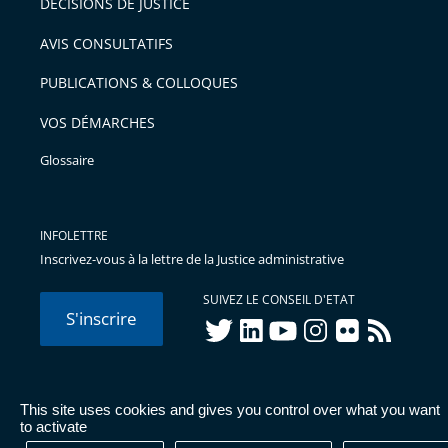
DÉCISIONS DE JUSTICE
arriver
AVIS CONSULTATIFS
avant
PUBLICATIONS & COLLOQUES
VOS DÉMARCHES
Glossaire
INFOLETTRE
Inscrivez-vous à la lettre de la Justice administrative
SUIVEZ LE CONSEIL D'ETAT
S'inscrire
twitter
linkedIn
youtube
instagram
flickr
rss
This site uses cookies and gives you control over what you want
© Conseil d'État 2026 -
Mentions légales
-
Cookies
-
Données
to activate
personnelles
-
Publications administratives
-
Accessibilité :