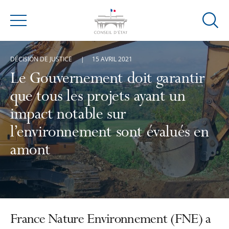
Ouvrir
Menu
la
modal
DÉCISION DE JUSTICE
15 AVRIL 2021
de
reche
Le Gouvernement doit garantir
que tous les projets ayant un
impact notable sur
l’environnement sont évalués en
amont
France Nature Environnement (FNE) a