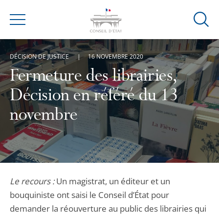
Ouvrir
Menu
la
modal
DÉCISION DE JUSTICE
16 NOVEMBRE 2020
de
reche
Fermeture des librairies,
Décision en référé du 13
novembre
Le recours :
Un magistrat, un éditeur et un
bouquiniste ont saisi le Conseil d’État pour
demander la réouverture au public des librairies qui