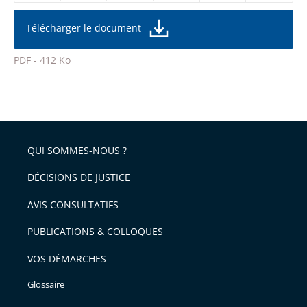
réduire
partage
la
taille
de
Télécharger le document
de
la
l'article
police
PDF - 412 Ko
pour
Passer
arriver
le
après
partage
de
QUI SOMMES-NOUS ?
l'article
pour
DÉCISIONS DE JUSTICE
arriver
AVIS CONSULTATIFS
avant
PUBLICATIONS & COLLOQUES
VOS DÉMARCHES
Glossaire