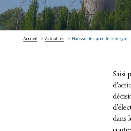
Accueil
Actualités
Hausse des prix de l’énergie : 
Passer
Passer
Saisi 
la
la
d’acti
navigation
navigation
décis
de
de
l'article
l'article
d’élec
pour
pour
dans l
arriver
arriver
contex
après
avant