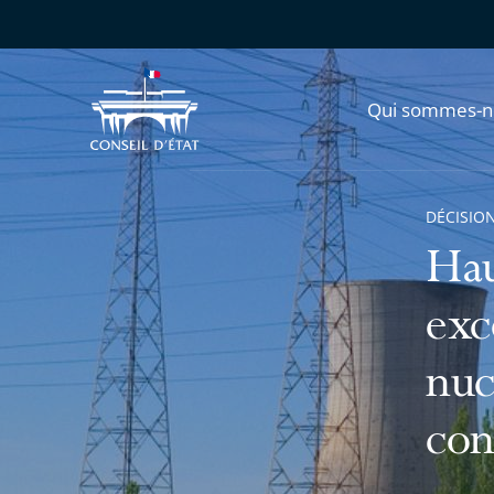
Qui sommes-n
DÉCISION
Hau
exc
nuc
con