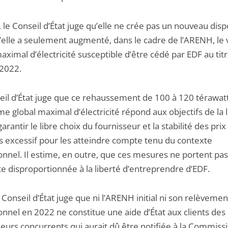
, le Conseil d’État juge qu’elle ne crée pas un nouveau dispo
’elle a seulement augmenté, dans le cadre de l’ARENH, le
aximal d’électricité susceptible d’être cédé par EDF au tit
 2022.
eil d’État juge que ce rehaussement de 100 à 120 térawa
e global maximal d’électricité répond aux objectifs de la l
arantir le libre choix du fournisseur et la stabilité des prix 
as excessif pour les atteindre compte tenu du contexte
onnel. Il estime, en outre, que ces mesures ne portent pas
te disproportionnée à la liberté d’entreprendre d’EDF.
e Conseil d’État juge que ni l’ARENH initial ni son relèvemen
onnel en 2022 ne constitue une aide d’État aux clients des
seurs concurrents qui aurait dû être notifiée à la Commiss