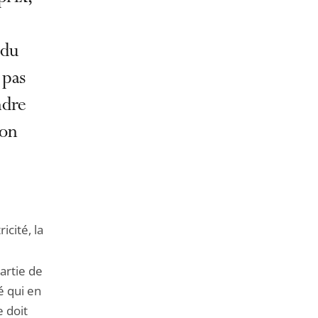
de
l'article
pour
 du
arriver
 pas
avant
ndre
ion
icité, la
artie de
é qui en
e doit