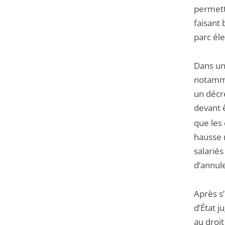
permettr
faisant
parc éle
Dans un
notamme
un décre
devant 
que les
hausse m
salariés
d’annule
Après s
d’État j
au droi