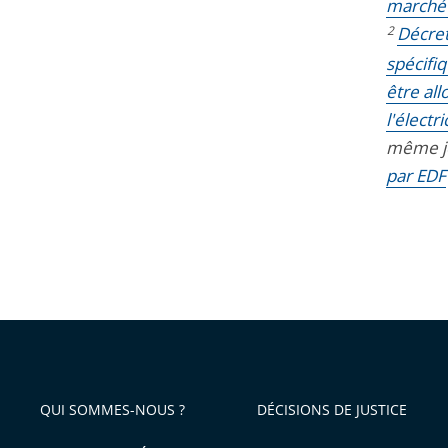
marché d
2
Décret
spécifiq
être all
l'électr
même jo
par EDF
QUI SOMMES-NOUS ?
DÉCISIONS DE JUSTICE