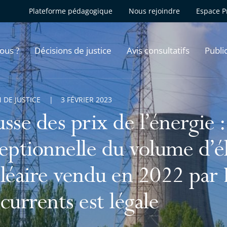
Plateforme pédagogique
Nous rejoindre
Espace P
ous ?
Décisions de justice
Avis consultatifs
Publi
 DE JUSTICE
3 FÉVRIER 2023
sse des prix de l’énergie 
eptionnelle du volume d’él
léaire vendu en 2022 par 
currents est légale