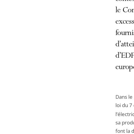
le Con
excess
fourni
d’atte
d’EDF 
europ
Dans le 
loi du 
l’électr
sa produ
font la 