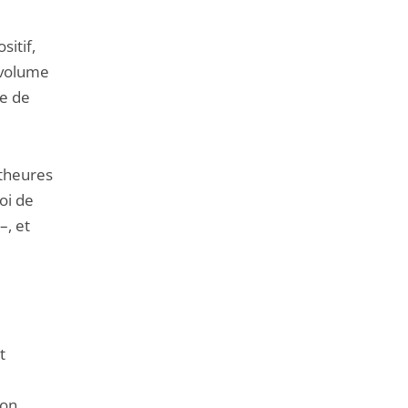
sitif,
 volume
re de
ttheures
oi de
–, et
t
ion