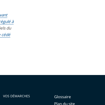
uvant
régulé à
els du
e cédé
VOS DÉMARCHES
Glossaire
Plan du site