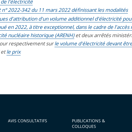
e l'électricité
 n° 2022-342 du 11 mars 2022 définissant les modalités
ues d'attribution d'un volume additionnel d'électricité po
oué en 2022, à titre exceptionnel, dans le cadre de l'accès 
icité nucléaire historique (ARENH)
et deux arrêtés ministéri
ur respectivement sur
le volume d'électricité devant êtr
et
le prix
AVIS CONSULTATIFS
PUBLICATIONS &
COLLOQUES