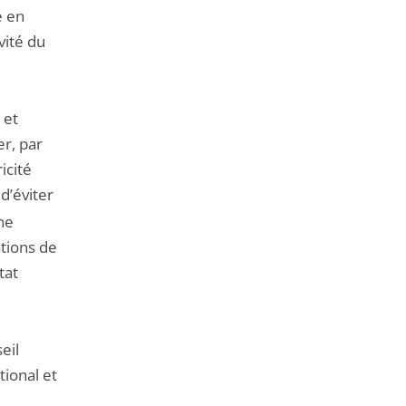
é en
vité du
 et
r, par
icité
 d’éviter
ne
ations de
tat
eil
tional et