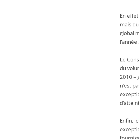
En effet
mais qu
global m
l’année
Le Cons
du volum
2010 – g
n’est p
excepti
d’attein
Enfin, l
excepti
fournis