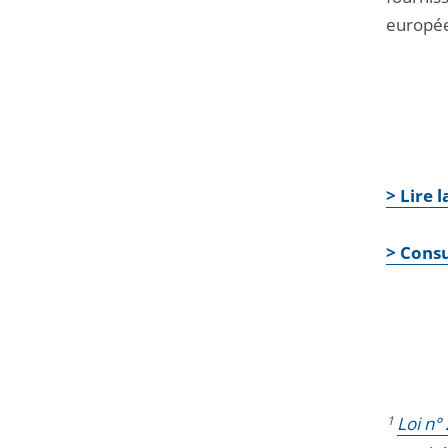
europé
> Lire 
> Consu
1
Loi n°