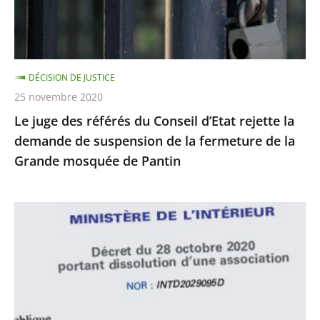
d’Etat
rejette
la
demande
DÉCISION DE JUSTICE
de
25 novembre 2020
suspension
Le juge des référés du Conseil d’Etat rejette la
de
demande de suspension de la fermeture de la
la
Grande mosquée de Pantin
fermeture
de
la
Le
Grande
juge
mosquée
des
de
référés
Pantin
du
Conseil