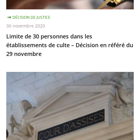
culte
–
DÉCISION DE JUSTICE
Décision
30 novembre 2020
en
Limite de 30 personnes dans les
référé
établissements de culte – Décision en référé du
du
29 novembre
29
novembre
Le
juge
des
référés
suspend
la
possibilité
d’utiliser