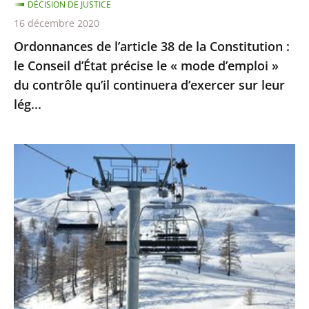
DÉCISION DE JUSTICE
d’État
16 décembre 2020
précise
Ordonnances de l’article 38 de la Constitution :
le
le Conseil d’État précise le « mode d’emploi »
«
du contrôle qu’il continuera d’exercer sur leur
mode
lég...
d’emploi
»
du
Sports
contrôle
d’hiver
qu’il
:
continuera
le
d’exercer
Conseil
sur
d’Etat
leur
ne
lég...
suspend
pas