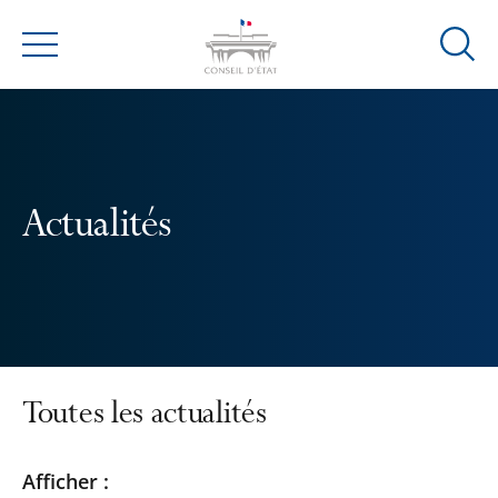
Ouvrir
Menu
la
modal
de
reche
Actualités
Toutes les actualités
Passer
Passer
Afficher :