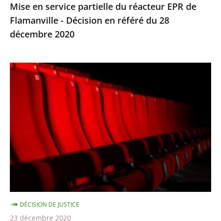
Mise en service partielle du réacteur EPR de
référé
Flamanville - Décision en référé du 28
du
décembre 2020
28
décembre
2020
Cinémas,
théâtres,
salles
de
spectacles
:
le
juge
des
référés
DÉCISION DE JUSTICE
ne
23 décembre 2020
suspend