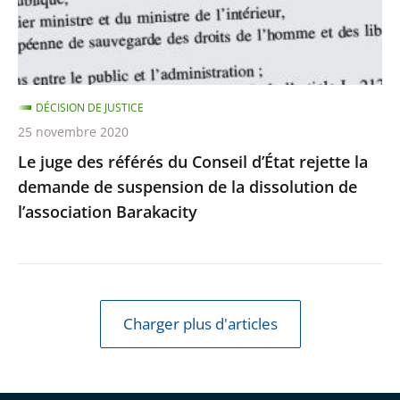
d’État
rejette
la
demande
DÉCISION DE JUSTICE
de
25 novembre 2020
suspension
Le juge des référés du Conseil d’État rejette la
de
demande de suspension de la dissolution de
la
l’association Barakacity
dissolution
de
l’association
Barakacity
Charger plus d'articles