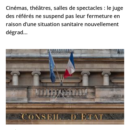
Cinémas, théâtres, salles de spectacles : le juge
pas
des référés ne suspend pas leur fermeture en
leur
raison d’une situation sanitaire nouvellement
fermeture
dégrad...
en
raison
d’une
Ordonnances
situation
de
sanitaire
l’article
nouvellement
38
dégrad...
de
la
Constitution
:
le
Conseil