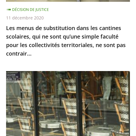
ne
DÉCISION DE JUSTICE
sont
11 décembre 2020
qu’une
Les menus de substitution dans les cantines
simple
scolaires, qui ne sont qu’une simple faculté
faculté
pour les collectivités territoriales, ne sont pas
pour
contrair...
les
collectivités
territoriales,
Fermeture
ne
des
sont
bars
pas
et
contrair...
restaurants,
Décision
en
référé