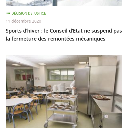
la
DÉCISION DE JUSTICE
fermeture
11 décembre 2020
des
Sports d’hiver : le Conseil d’Etat ne suspend pas
remontées
la fermeture des remontées mécaniques
mécaniques
Les
menus
de
substitution
dans
les
cantines
scolaires,
qui