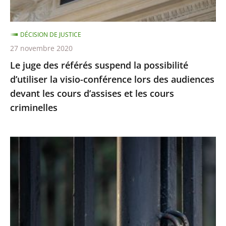
la
visio-
DÉCISION DE JUSTICE
conférence
27 novembre 2020
lors
Le juge des référés suspend la possibilité
des
d’utiliser la visio-conférence lors des audiences
audiences
devant les cours d’assises et les cours
devant
criminelles
les
cours
d’assises
Le
et
juge
les
des
cours
référés
criminelles
du
Conseil