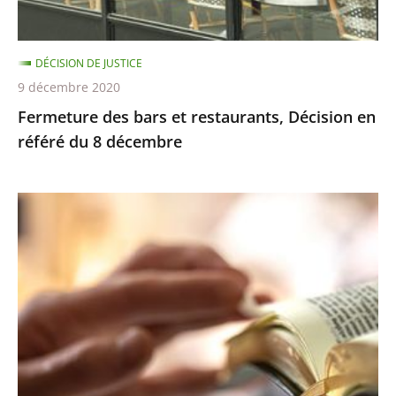
du
8
DÉCISION DE JUSTICE
décembre
9 décembre 2020
Fermeture des bars et restaurants, Décision en
référé du 8 décembre
Limite
de
30
personnes
dans
les
établissements
de