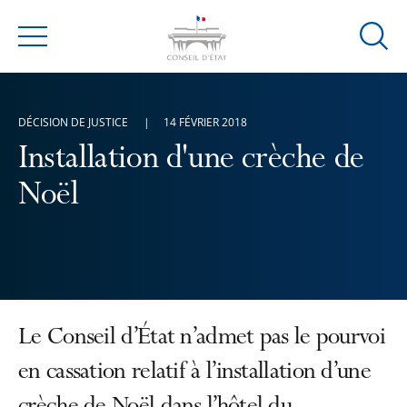
Ouvrir
Menu
la
modal
de
DÉCISION DE JUSTICE
14 FÉVRIER 2018
reche
Installation d'une crèche de
Noël
Le Conseil d’État n’admet pas le pourvoi
en cassation relatif à l’installation d’une