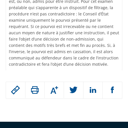
est, ou non, admis pour être instruit. Pour cet examen
préalable qui s’apparente à un dispositif de filtrage, la
procédure n’est pas contradictoire : le Conseil d’État
examine uniquement le pourvoi présenté par le
requérant. Si ce pourvoi est irrecevable ou ne contient
aucun moyen de nature à justifier une instruction, il peut
faire l’objet d’une décision de non-admission, qui
contient des motifs très brefs et met fin au procès. Si, à
l’inverse, le pourvoi est admis en cassation, il est alors
communiqué au défendeur dans le cadre de l’instruction
contradictoire et fera l’objet d’une décision motivée.
Passer
Augmenter
le
ou
réduire
partage
Passer
la
taille
de
le
de
la
l'article
partage
police
pour
de