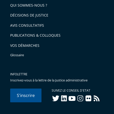
arriver
QUI SOMMES-NOUS ?
l'article
après
pour
DÉCISIONS DE JUSTICE
arriver
AVIS CONSULTATIFS
avant
PUBLICATIONS & COLLOQUES
VOS DÉMARCHES
Glossaire
INFOLETTRE
Inscrivez-vous à la lettre de la Justice administrative
SUIVEZ LE CONSEIL D'ETAT
S'inscrire
twitter
linkedIn
youtube
instagram
flickr
rss