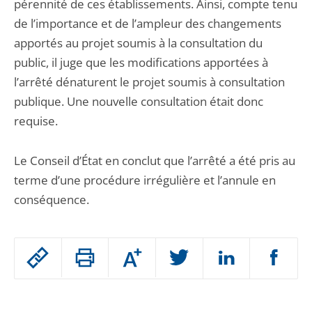
pérennité de ces établissements. Ainsi, compte tenu
de l’importance et de l’ampleur des changements
apportés au projet soumis à la consultation du
public, il juge que les modifications apportées à
l’arrêté dénaturent le projet soumis à consultation
publique. Une nouvelle consultation était donc
requise.
Le Conseil d’État en conclut que l’arrêté a été pris au
terme d’une procédure irrégulière et l’annule en
conséquence.
Passer
Augmenter
le
ou
réduire
partage
Passer
la
taille
de
le
de