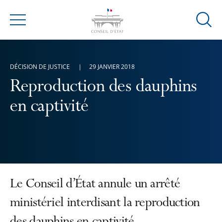
Ouvrir
Menu
la
modal
de
DÉCISION DE JUSTICE
29 JANVIER 2018
reche
Reproduction des dauphins
en captivité
Le Conseil d’État annule un arrêté
ministériel interdisant la reproduction