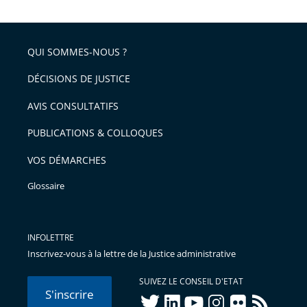
la
l'article
partage
police
pour
de
arriver
QUI SOMMES-NOUS ?
l'article
après
pour
DÉCISIONS DE JUSTICE
arriver
AVIS CONSULTATIFS
avant
PUBLICATIONS & COLLOQUES
VOS DÉMARCHES
Glossaire
INFOLETTRE
Inscrivez-vous à la lettre de la Justice administrative
SUIVEZ LE CONSEIL D'ETAT
S'inscrire
twitter
linkedIn
youtube
instagram
flickr
rss