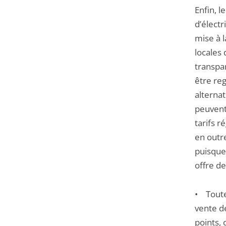
Enfin, l
d’électr
mise à l
locales 
transpa
être re
alternat
peuvent 
tarifs 
en outr
puisque
offre d
• Toutef
vente de
points, 