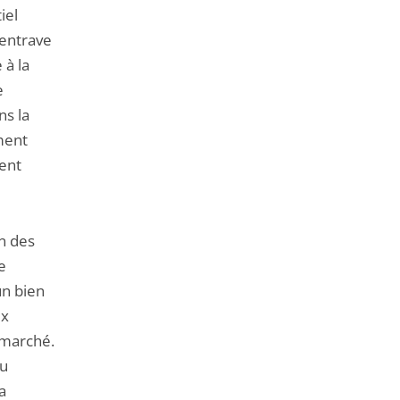
iel
 entrave
 à la
e
ns la
ment
ment
on des
e
un bien
ux
 marché.
au
a