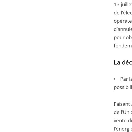
13 juil
de l’éle
opérate
d’annule
pour obj
fondeme
La déc
• Par la
possibil
Faisant
de l’Un
vente de
l’énerg