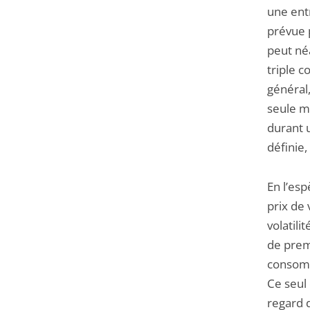
une entr
prévue 
peut né
triple c
général,
seule m
durant u
définie,
En l’esp
prix de 
volatili
de premi
consomma
Ce seul 
regard d