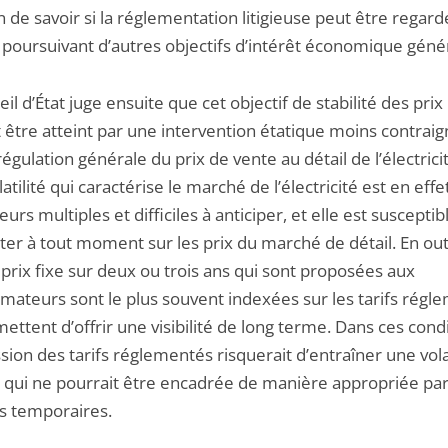
 de savoir si la réglementation litigieuse peut être regar
oursuivant d’autres objectifs d’intérêt économique géné
il d’État juge ensuite que cet objectif de stabilité des prix
t être atteint par une intervention étatique moins contrai
égulation générale du prix de vente au détail de l’électrici
latilité qui caractérise le marché de l’électricité est en effe
eurs multiples et difficiles à anticiper, et elle est susceptib
er à tout moment sur les prix du marché de détail. En out
 prix fixe sur deux ou trois ans qui sont proposées aux
ateurs sont le plus souvent indexées sur les tarifs régl
ettent d’offrir une visibilité de long terme. Dans ces condi
ion des tarifs réglementés risquerait d’entraîner une volat
x qui ne pourrait être encadrée de manière appropriée pa
 temporaires.