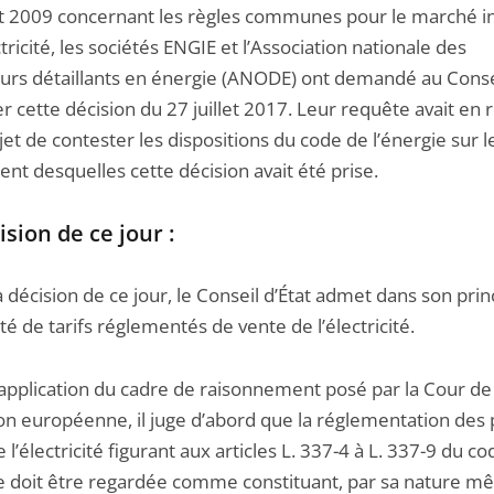
let 2009 concernant les règles communes pour le marché i
ctricité, les sociétés ENGIE et l’Association nationale des
urs détaillants en énergie (ANODE) ont demandé au Consei
r cette décision du 27 juillet 2017. Leur requête avait en r
et de contester les dispositions du code de l’énergie sur l
nt desquelles cette décision avait été prise.
ision de ce jour :
 décision de ce jour, le Conseil d’État admet dans son prin
ité de tarifs réglementés de vente de l’électricité.
 application du cadre de raisonnement posé par la Cour de 
ion européenne, il juge d’abord que la réglementation des 
 l’électricité figurant aux articles L. 337-4 à L. 337-9 du c
ie doit être regardée comme constituant, par sa nature m