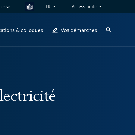
resse
FR
Accessibilité
cations & colloques
Vos démarches
Ouvrir
la
modale
de
recherche
lectricité