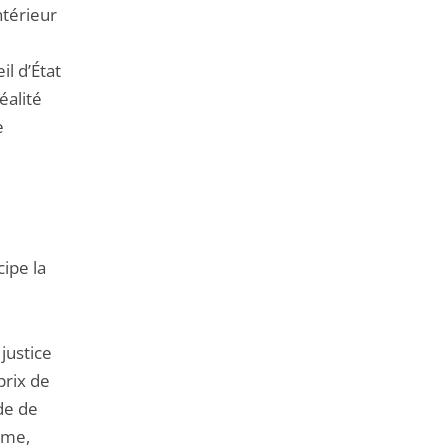
ntérieur
l d’État
éalité
e
cipe la
justice
prix de
ode de
ême,