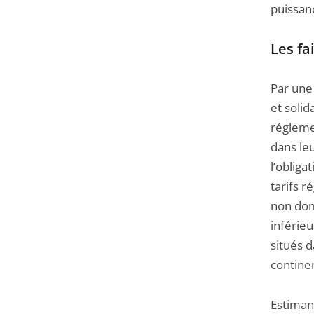
puissan
Les fa
Par une 
et solid
régleme
dans leu
l’obliga
tarifs 
non dome
inférie
situés 
continen
Estimant