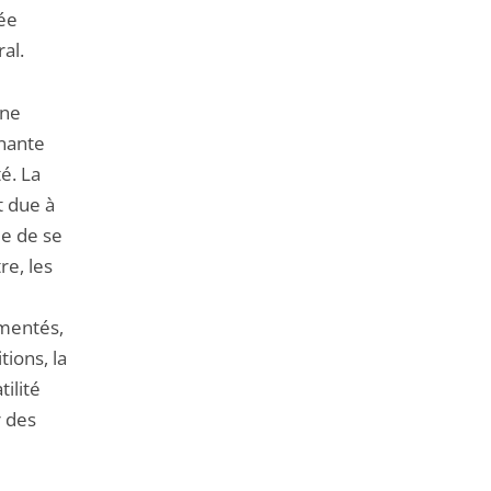
dée
ral.
 ne
gnante
té. La
t due à
le de se
re, les
ementés,
tions, la
ilité
r des