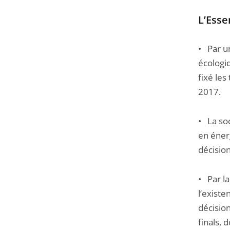
Passer
L’Essen
la
navigation
• Par un
de
écologiq
l'article
fixé les
pour
2017.
arriver
avant
• La soc
en éner
décision
• Par la
l’existe
décisio
finals,