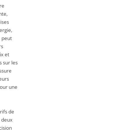
ure
nte,
rises
ergie,
e peut
rs
ix et
 sur les
assure
eurs
pour une
rifs de
r deux
cision