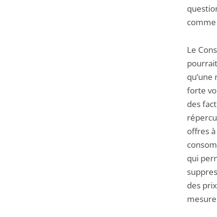
question
comme p
Le Conse
pourrai
qu’une r
forte vo
des fact
répercut
offres à
consomm
qui perm
suppress
des pri
mesures