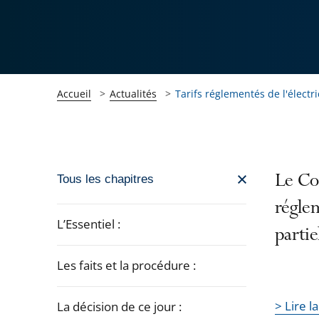
Accueil
Actualités
Tarifs réglementés de l'électri
Passer
Le Con
Tous les chapitres
la
réglem
navigation
L’Essentiel :
partie
de
l'article
Les faits et la procédure :
pour
arriver
> Lire l
La décision de ce jour :
après