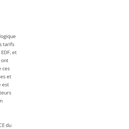
ologique
 tarifs
 EDF, et
 ont
e ces
es et
é est
teurs
in
/CE du