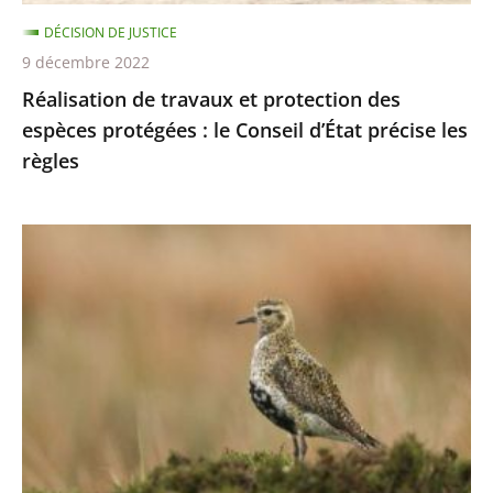
le
DÉCISION DE JUSTICE
Conseil
9 décembre 2022
d’État
Réalisation de travaux et protection des
précise
espèces protégées : le Conseil d’État précise les
les
règles
règles
Chasses
traditionnelles
des
oiseaux
:
les
autorisations
2021-
2022