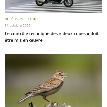
»
doit
être
DÉCISION DE JUSTICE
mis
31 octobre 2022
en
Le contrôle technique des « deux-roues » doit
œuvre
être mis en œuvre
Chasses
traditionnelles
à
l'alouette
:
le
juge
des