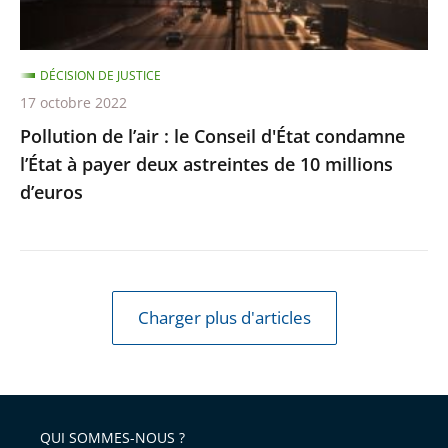
l’État
à
DÉCISION DE JUSTICE
payer
17 octobre 2022
deux
Pollution de l’air : le Conseil d'État condamne
astreintes
l’État à payer deux astreintes de 10 millions
de
d’euros
10
millions
d’euros
Charger plus d'articles
QUI SOMMES-NOUS ?