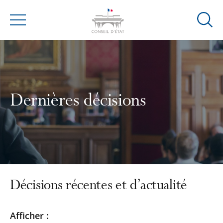
Ouvrir
Menu
la
modal
de
reche
Dernières décisions
Décisions récentes et d’actualité
Passer
Passer
Afficher :