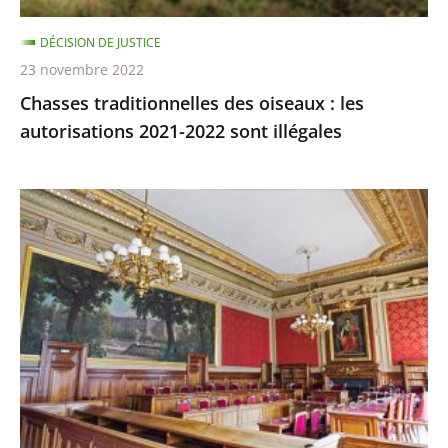
sont
DÉCISION DE JUSTICE
illégales
23 novembre 2022
Chasses traditionnelles des oiseaux : les
autorisations 2021-2022 sont illégales
Ocean
Viking
:
le
Conseil
d’État
rejette
l’appel
demandant