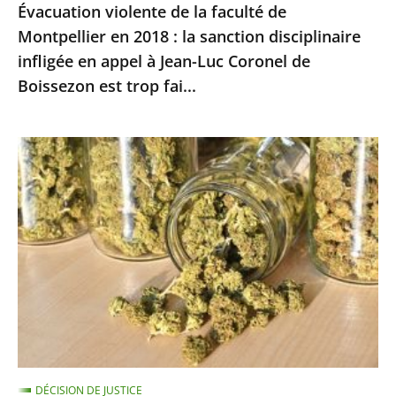
Évacuation violente de la faculté de
disciplinaire
Montpellier en 2018 : la sanction disciplinaire
infligée
infligée en appel à Jean-Luc Coronel de
en
Boissezon est trop fai...
appel
à
Jean-
CBD
Luc
:
Coronel
Annulation
de
de
Boissezon
l’arrêté
est
interdisant
trop
la
fai...
vente
des
fleurs
DÉCISION DE JUSTICE
et