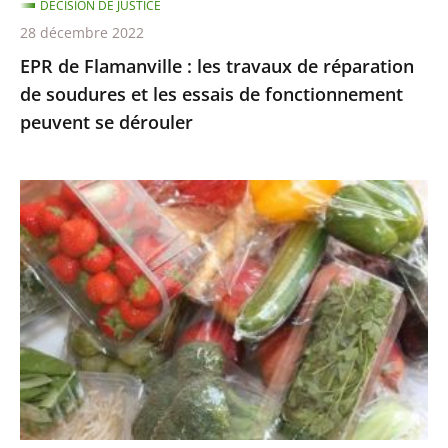
DÉCISION DE JUSTICE
et
28 décembre 2022
les
EPR de Flamanville : les travaux de réparation
essais
de soudures et les essais de fonctionnement
de
peuvent se dérouler
fonctionnement
peuvent
se
Le
dérouler
Conseil
d’État
annule
la
liste
des
fruits
et
légumes