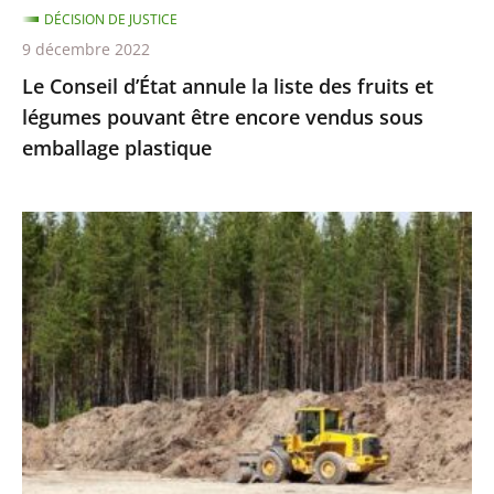
DÉCISION DE JUSTICE
pouvant
9 décembre 2022
être
Le Conseil d’État annule la liste des fruits et
encore
légumes pouvant être encore vendus sous
vendus
emballage plastique
sous
emballage
plastique
Réalisation
de
travaux
et
protection
des
espèces
protégées
: