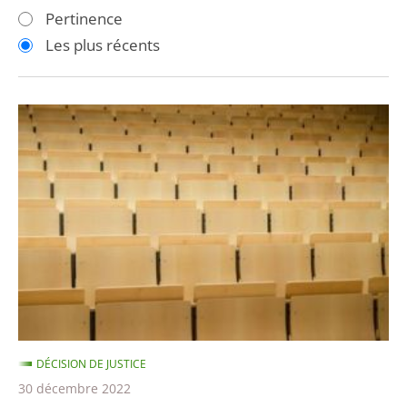
les
les
Pertinence
filtres
filtres
Les plus récents
pour
pour
arriver
arriver
après
avant
Évacuation
violente
de
la
faculté
de
Montpellier
en
2018
:
DÉCISION DE JUSTICE
la
30 décembre 2022
sanction