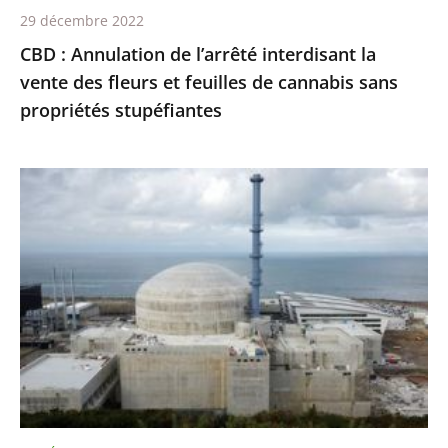
29 décembre 2022
feuilles
CBD : Annulation de l’arrêté interdisant la
de
vente des fleurs et feuilles de cannabis sans
cannabis
propriétés stupéfiantes
sans
propriétés
stupéfiantes
EPR
de
Flamanville
:
les
travaux
de
réparation
de
soudures