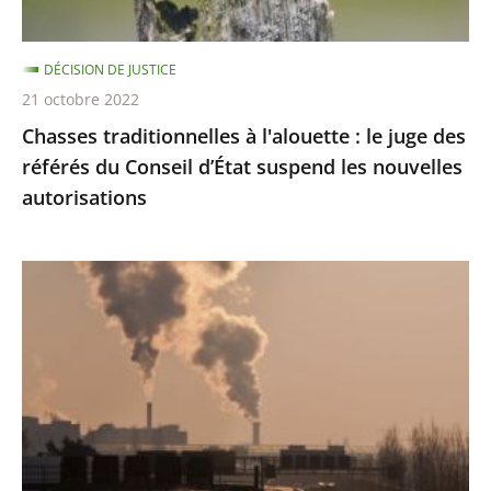
référés
du
DÉCISION DE JUSTICE
Conseil
21 octobre 2022
d’État
Chasses traditionnelles à l'alouette : le juge des
suspend
référés du Conseil d’État suspend les nouvelles
les
autorisations
nouvelles
autorisations
Pollution
de
l’air
:
le
Conseil
d'État
condamne