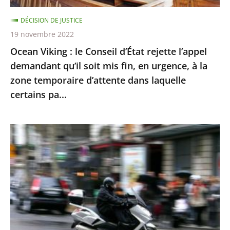
qu’il
soit
DÉCISION DE JUSTICE
mis
19 novembre 2022
fin,
Ocean Viking : le Conseil d’État rejette l’appel
en
demandant qu’il soit mis fin, en urgence, à la
urgence,
zone temporaire d’attente dans laquelle
à
certains pa...
la
zone
Le
temporaire
contrôle
d’attente
technique
dans
des
laquelle
«
certains
deux-
pa...
roues