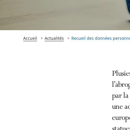
Accueil
Actualités
Recueil des données personnel
Passer
Passer
Plusie
la
la
l’abro
navigation
navigation
par la
de
de
l'article
l'article
une ad
pour
pour
europ
arriver
arriver
statue
après
avant