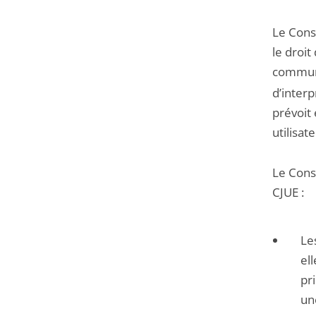
Le Cons
le droit
communi
d’interp
prévoit
utilisat
Le Conse
CJUE :
Le
el
pri
un