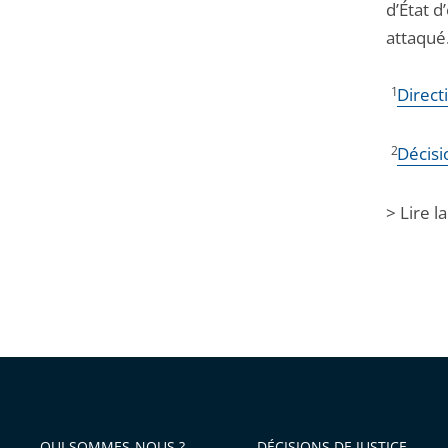
d’État d
attaqué
1
Direct
2
Décisi
> Lire l
QUI SOMMES-NOUS ?
DÉCISIONS DE JUSTICE