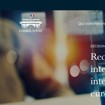
Qui sommes-n
DÉCISION
Rec
int
int
eur