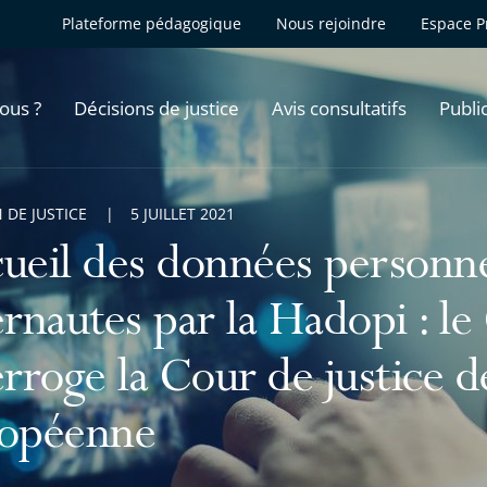
Plateforme pédagogique
Nous rejoindre
Espace P
ous ?
Décisions de justice
Avis consultatifs
Publi
 DE JUSTICE
5 JUILLET 2021
ueil des données personne
ernautes par la Hadopi : le
erroge la Cour de justice d
opéenne