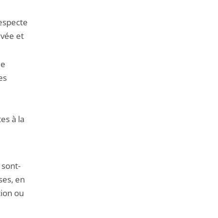
respecte
ivée et
le
es
es à la
 sont-
ses, en
tion ou