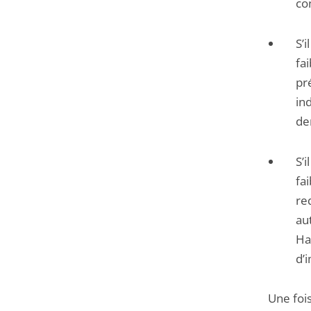
co
S’i
fa
pr
in
de
S’
fa
re
au
Ha
d’
Une fois