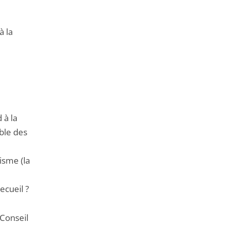
à la
 à la
able des
isme (la
ecueil ?
 Conseil