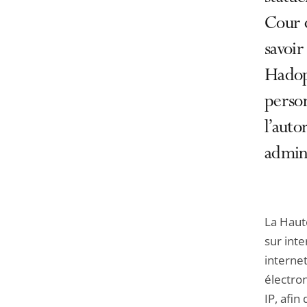
Cour 
savoir
Hadop
person
l’auto
admin
La Haute
sur int
internet
électro
IP, afin