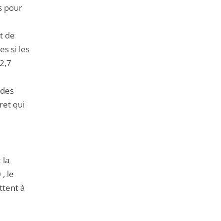
s pour
t de
es si les
2,7
 des
ret qui
 la
, le
ttent à