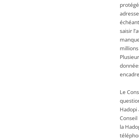
protégée
adresse
échéant
saisir l
manquem
million
Plusieu
données
encadre
Le Conse
question
Hadopi à
Conseil 
la Hadop
télépho