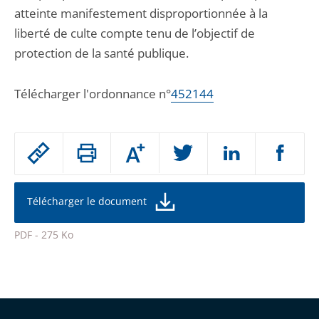
atteinte manifestement disproportionnée à la
liberté de culte compte tenu de l’objectif de
protection de la santé publique.
Télécharger l'ordonnance n°
452144
Passer
Augmenter
le
ou
réduire
partage
la
taille
de
Télécharger le document
de
la
l'article
police
PDF - 275 Ko
pour
Passer
arriver
le
après
partage
de