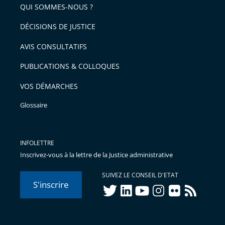
QUI SOMMES-NOUS ?
l'article
pour
DÉCISIONS DE JUSTICE
arriver
AVIS CONSULTATIFS
avant
PUBLICATIONS & COLLOQUES
VOS DÉMARCHES
Glossaire
INFOLETTRE
Inscrivez-vous à la lettre de la Justice administrative
SUIVEZ LE CONSEIL D'ETAT
S'inscrire
twitter
linkedIn
youtube
instagram
flickr
rss