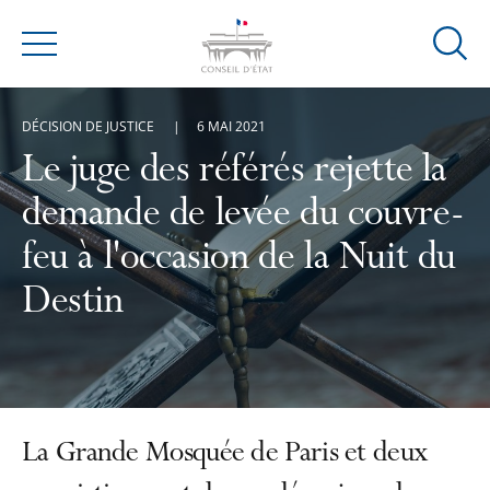
Ouvrir
Menu
la
modal
DÉCISION DE JUSTICE
6 MAI 2021
de
reche
Le juge des référés rejette la
demande de levée du couvre-
feu à l'occasion de la Nuit du
Destin
La Grande Mosquée de Paris et deux