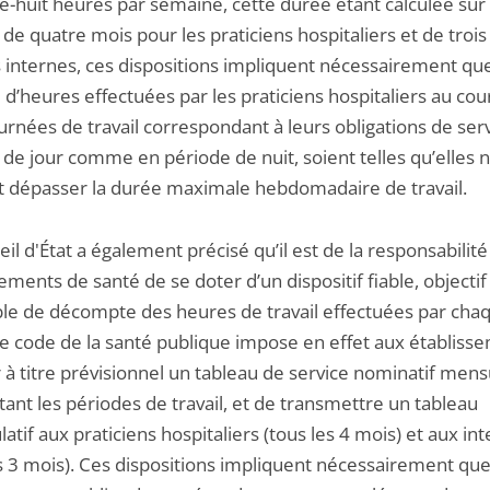
e-huit heures par semaine, cette durée étant calculée sur
de quatre mois pour les praticiens hospitaliers et de troi
s internes, ces dispositions impliquent nécessairement que
d’heures effectuées par les praticiens hospitaliers au cou
rnées de travail correspondant à leurs obligations de serv
 de jour comme en période de nuit, soient telles qu’elles 
t dépasser la durée maximale hebdomadaire de travail.
il d'État a également précisé qu’il est de la responsabilité
ements de santé de se doter d’un dispositif fiable, objectif
ble de décompte des heures de travail effectuées par cha
Le code de la santé publique impose en effet aux établiss
r à titre prévisionnel un tableau de service nominatif mens
ant les périodes de travail, et de transmettre un tableau
latif aux praticiens hospitaliers (tous les 4 mois) et aux in
es 3 mois). Ces dispositions impliquent nécessairement que