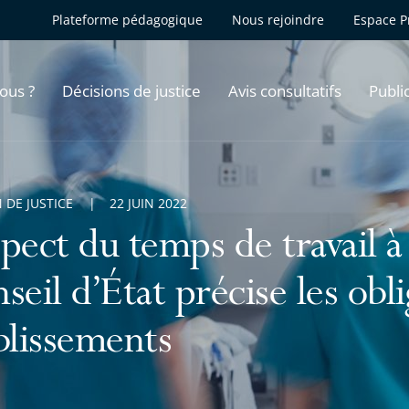
Plateforme pédagogique
Nous rejoindre
Espace P
ous ?
Décisions de justice
Avis consultatifs
Publi
 DE JUSTICE
22 JUIN 2022
pect du temps de travail à l
seil d’État précise les obl
blissements