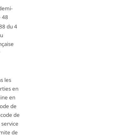
 demi-
 48
/88 du 4
du
nçaise
r
s les
rties en
aine en
code de
u code de
 service
imite de