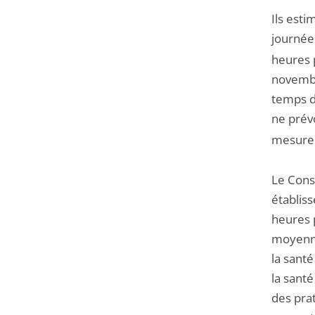
Ils esti
journée
heures p
novembr
temps de
ne prévo
mesurer
Le Conse
établis
heures 
moyenne 
la santé
la sant
des prat