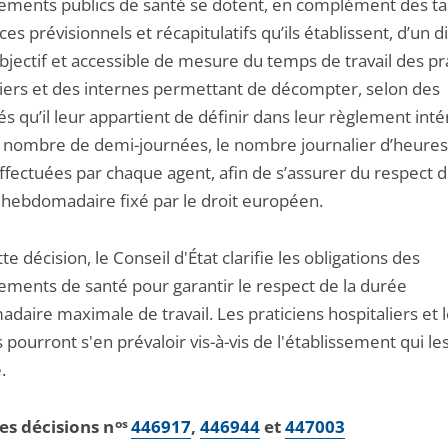
sements publics de santé se dotent, en complément des t
ces prévisionnels et récapitulatifs qu’ils établissent, d’un di
objectif et accessible de mesure du temps de travail des pr
liers et des internes permettant de décompter, selon des
s qu’il leur appartient de définir dans leur règlement inté
e nombre de demi-journées, le nombre journalier d’heures
effectuées par chaque agent, afin de s’assurer du respect 
 hebdomadaire fixé par le droit européen.
te décision, le Conseil d'État clarifie les obligations des
sements de santé pour garantir le respect de la durée
aire maximale de travail. Les praticiens hospitaliers et 
 pourront s'en prévaloir vis-à-vis de l'établissement qui le
.
les décisions n
os
446917
,
446944
et
447003