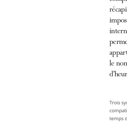
récapi
impose
intern
permet
appart
le no
d’heur
Trois sy
compatib
temps de