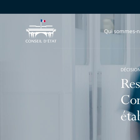
Qui sommes-n
DÉCISION
Res
Con
éta