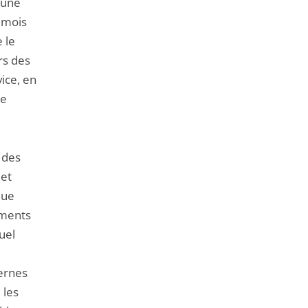
 une
s mois
 le
rs des
ice, en
ne
 des
 et
que
ements
uel
ternes
 les