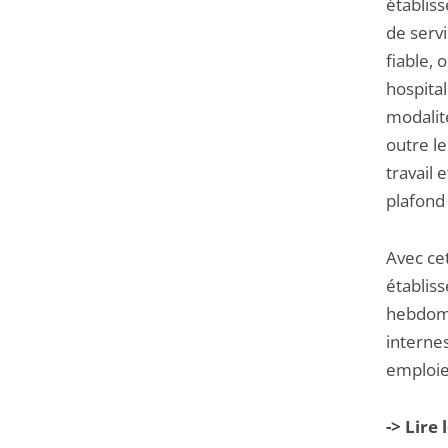
établis
de servi
fiable, 
hospita
modalité
outre l
travail 
plafond
Avec cet
établis
hebdomad
internes
emploie
-> Lire 