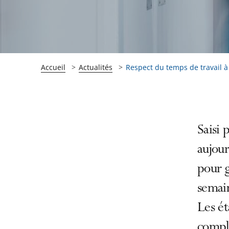
Accueil
Actualités
Respect du temps de travail à l’
Passer
Passer
Saisi 
la
la
aujour
navigation
navigation
pour g
de
de
l'article
l'article
semain
pour
pour
Les ét
arriver
arriver
complé
après
avant