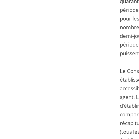
quarant
période 
pour le
nombre 
demi-jou
période
puissen
Le Conse
établiss
accessi
agent. 
d’établi
comport
récapitu
(tous l