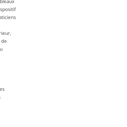
ableaux
spositif
aticiens
rieur,
 de
du
les
s