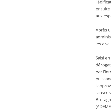
l’édific
ensuite 
aux espè
Après u
adminis
les a va
Saisi en
dérogati
par l’in
puissan
l’appro
s’inscri
Bretagne
(ADEME),