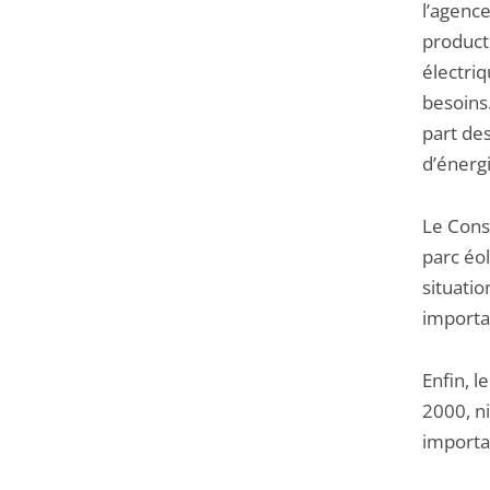
l’agenc
producti
électriq
besoins.
part de
d’énerg
Le Conse
parc éol
situati
importan
Enfin, l
2000, n
importa