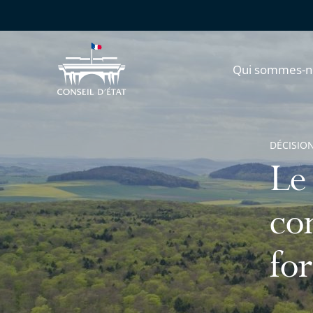
Qui sommes-n
DÉCISION
Le 
co
fo