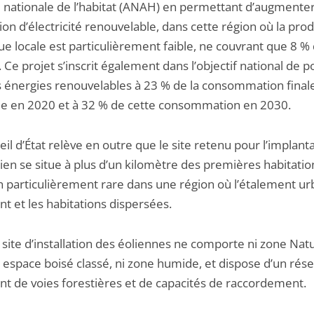
e nationale de l’habitat (ANAH) en permettant d’augmenter
on d’électricité renouvelable, dans cette région où la pro
ue locale est particulièrement faible, ne couvrant que 8 %
 Ce projet s’inscrit également dans l’objectif national de po
s énergies renouvelables à 23 % de la consommation final
ie en 2020 et à 32 % de cette consommation en 2030.
il d’État relève en outre que le site retenu pour l’implant
ien se situe à plus d’un kilomètre des premières habitatio
on particulièrement rare dans une région où l’étalement ur
t et les habitations dispersées.
e site d’installation des éoliennes ne comporte ni zone Nat
i espace boisé classé, ni zone humide, et dispose d’un rés
nt de voies forestières et de capacités de raccordement.