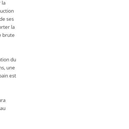
 la
duction
 de ses
rter la
e brute
ation du
ns, une
bain est
ura
eau