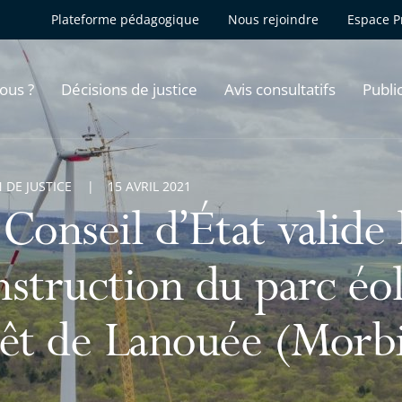
Plateforme pédagogique
Nous rejoindre
Espace P
ous ?
Décisions de justice
Avis consultatifs
Publi
 DE JUSTICE
15 AVRIL 2021
Conseil d’État valide 
nstruction du parc éol
rêt de Lanouée (Morb