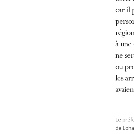
car il
person
région
à une 
ne ser
ou pro
les ar
avaien
Le préfe
de Lohan