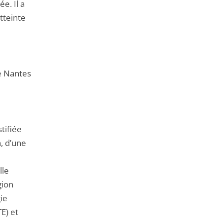
e. Il a
tteinte
de Nantes
tifiée
n, d’une
lle
gion
ie
E) et