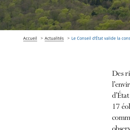
Accueil
Actualités
Le Conseil d’État valide la con
Passer
Passer
Des ri
la
la
l’env
navigation
navigation
d’État
de
de
l'article
l'article
17 éol
pour
pour
commu
arriver
arriver
observ
après
avant