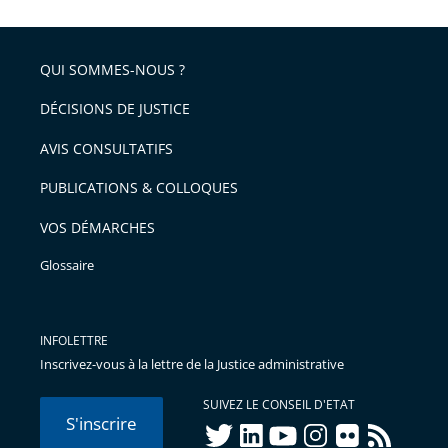
l'article
partage
police
pour
de
arriver
QUI SOMMES-NOUS ?
l'article
après
pour
DÉCISIONS DE JUSTICE
arriver
AVIS CONSULTATIFS
avant
PUBLICATIONS & COLLOQUES
VOS DÉMARCHES
Glossaire
INFOLETTRE
Inscrivez-vous à la lettre de la Justice administrative
SUIVEZ LE CONSEIL D'ETAT
S'inscrire
twitter
linkedIn
youtube
instagram
flickr
rss