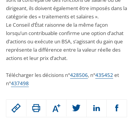
dirigeant, ils doivent également être imposés dans la
catégorie des « traitements et salaires ».
Le Conseil d’État raisonne de la même façon
lorsqu’un contribuable confirme une option d’achat
d’actions ou exécute un BSA, s’agissant du gain que
représente la différence entre la valeur réelle des
actions et leur prix d’achat.
Télécharger les décisions n°
428506
, n°
435452
et
n°
437498
Passer
Augmenter
le
ou
réduire
partage
Passer
la
taille
de
le
de
la