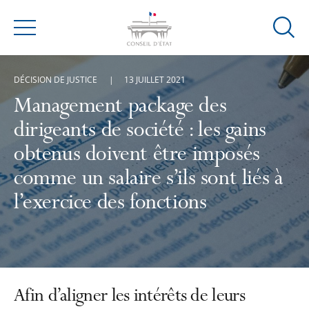
Ouvrir
Menu
la
modal
DÉCISION DE JUSTICE
13 JUILLET 2021
de
reche
Management package des
dirigeants de société : les gains
obtenus doivent être imposés
comme un salaire s’ils sont liés à
l’exercice des fonctions
Afin d’aligner les intérêts de leurs