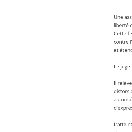
Une asso
liberté 
Cette f
contre 
et étend
Le juge 
Il relèv
distorsi
autorisé
d’expres
L’attein