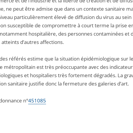
rce et de l’industrie et la liberté de création et de diffus
que, ne peut être admise que dans un contexte sanitaire m
iveau particulièrement élevé de diffusion du virus au sein 
ion susceptible de compromettre à court terme la prise e
 notamment hospitalière, des personnes contaminées et 
 atteints d’autres affections.
 des référés estime que la situation épidémiologique sur l
re métropolitain est très préoccupante avec des indicateur
ologiques et hospitaliers très fortement dégradés. La grav
tion sanitaire justifie donc la fermeture des galeries d’art.
ordonnance n°
451085