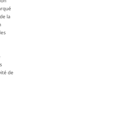
ion
arqué
de la
n
des
e
s
ité de