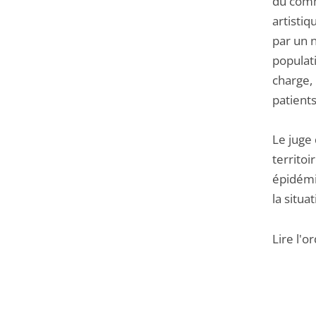
du comme
artisti
par un n
populat
charge,
patients
Le juge
territoi
épidémi
la situa
Lire l'