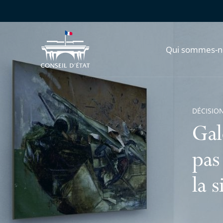
Qui sommes-n
DÉCISION
Gal
pas
la 