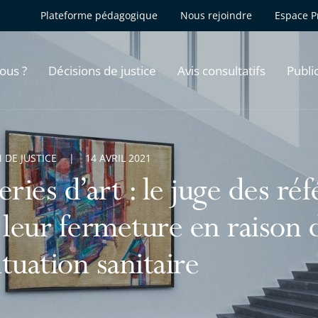
Plateforme pédagogique
Nous rejoindre
Espace P
ous ?
Décisions de justice
Avis consultatifs
Publi
 DE JUSTICE
14 AVRIL 2021
eries d’art : le juge des r
 leur fermeture en raison d
situation sanitaire