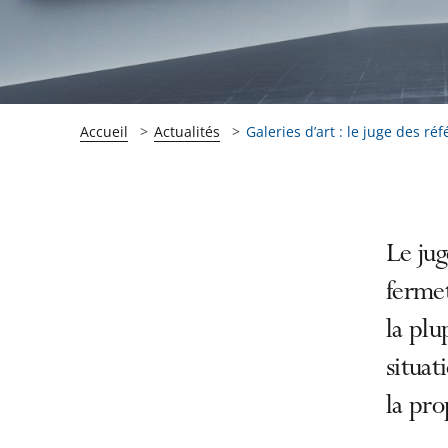
Accueil
Actualités
Galeries d’art : le juge des ré
Passer
Passer
Le jug
la
la
fermet
navigation
navigation
la plu
de
de
l'article
l'article
situat
pour
pour
la pro
arriver
arriver
après
avant