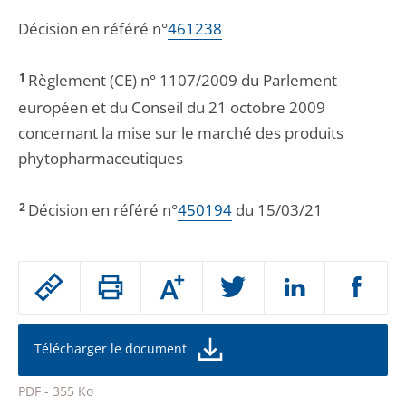
Décision en référé n°
461238
1
Règlement (CE) n° 1107/2009 du Parlement
européen et du Conseil du 21 octobre 2009
concernant la mise sur le marché des produits
phytopharmaceutiques
2
Décision en référé n°
450194
du 15/03/21
Passer
Augmenter
le
ou
réduire
partage
la
taille
de
Télécharger le document
de
la
l'article
police
PDF - 355 Ko
pour