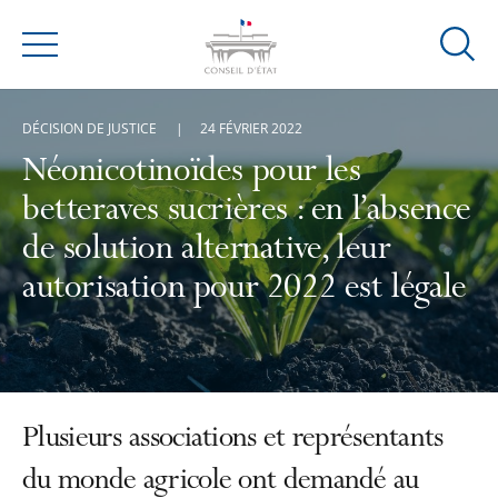
Ouvrir
Menu
la
modal
DÉCISION DE JUSTICE
24 FÉVRIER 2022
de
reche
Néonicotinoïdes pour les
betteraves sucrières : en l’absence
de solution alternative, leur
autorisation pour 2022 est légale
Plusieurs associations et représentants
du monde agricole ont demandé au