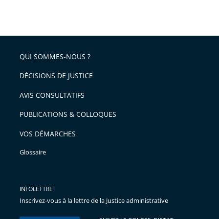
Passer
arriver
le
après
partage
de
QUI SOMMES-NOUS ?
l'article
pour
DÉCISIONS DE JUSTICE
arriver
AVIS CONSULTATIFS
avant
PUBLICATIONS & COLLOQUES
VOS DÉMARCHES
Glossaire
INFOLETTRE
Inscrivez-vous à la lettre de la Justice administrative