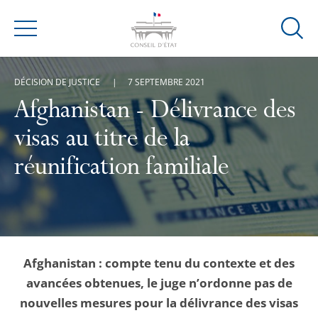
Ouvrir
Menu
la
modal
DÉCISION DE JUSTICE
7 SEPTEMBRE 2021
de
reche
Afghanistan - Délivrance des
visas au titre de la
réunification familiale
Afghanistan : compte tenu du contexte et des
avancées obtenues, le juge n’ordonne pas de
nouvelles mesures pour la délivrance des visas