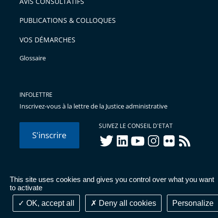
AVIS CONSULTATIFS
avant
PUBLICATIONS & COLLOQUES
VOS DÉMARCHES
Glossaire
INFOLETTRE
Inscrivez-vous à la lettre de la Justice administrative
SUIVEZ LE CONSEIL D'ETAT
S'inscrire
twitter
linkedIn
youtube
instagram
flickr
rss
This site uses cookies and gives you control over what you want
© Conseil d'État 2026 -
Mentions légales
-
Cookies
-
Données
to activate
personnelles
-
Publications administratives
-
Accessibilité :
partiellement conforme
OK, accept all
Deny all cookies
Personalize