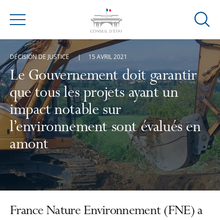
Ouvrir
Menu
la
modal
DÉCISION DE JUSTICE
15 AVRIL 2021
de
reche
Le Gouvernement doit garantir
que tous les projets ayant un
impact notable sur
l’environnement sont évalués en
amont
France Nature Environnement (FNE) a