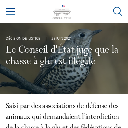
Ouvrir
Menu
la
modal
de
DÉCISION DE JUSTICE
28 JUIN 2021
reche
Le Conseil d'État juge que la
chasse à glu est illégale
Saisi par des associations de défense des
animaux qui demandaient l’interdiction