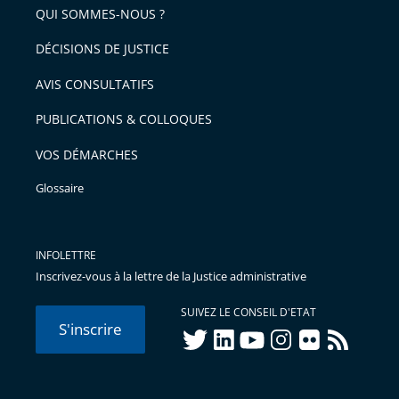
arriver
QUI SOMMES-NOUS ?
l'article
après
pour
DÉCISIONS DE JUSTICE
arriver
AVIS CONSULTATIFS
avant
PUBLICATIONS & COLLOQUES
VOS DÉMARCHES
Glossaire
INFOLETTRE
Inscrivez-vous à la lettre de la Justice administrative
SUIVEZ LE CONSEIL D'ETAT
S'inscrire
twitter
linkedIn
youtube
instagram
flickr
rss