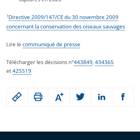
1
Directive 2009/147/CE du 30 novembre 2009
concernant la conservation des oiseaux sauvages
Lire le
communiqué de presse
Télécharger les décisions n°
443849
,
434365
et
425519
Passer
Augmenter
le
ou
réduire
partage
Passer
la
taille
de
le
de
la
l'article
partage
police
pour
de