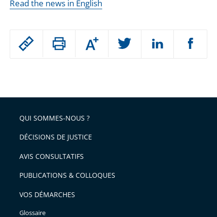
Read the news in English
Passer
Augmenter
le
ou
réduire
partage
Passer
la
taille
de
le
de
la
l'article
partage
police
pour
de
arriver
QUI SOMMES-NOUS ?
l'article
après
pour
DÉCISIONS DE JUSTICE
arriver
AVIS CONSULTATIFS
avant
PUBLICATIONS & COLLOQUES
VOS DÉMARCHES
Glossaire