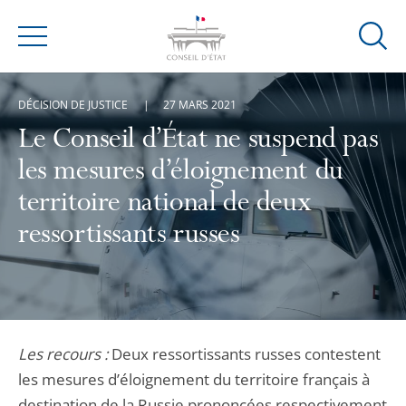
Ouvrir
Menu
la
modal
DÉCISION DE JUSTICE
27 MARS 2021
de
reche
Le Conseil d’État ne suspend pas
les mesures d’éloignement du
territoire national de deux
ressortissants russes
Les recours :
Deux ressortissants russes contestent
les mesures d’éloignement du territoire français à
destination de la Russie prononcées respectivement