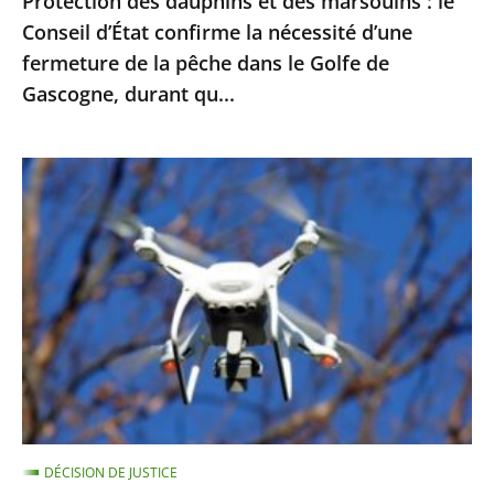
Protection des dauphins et des marsouins : le
nécessité
Conseil d’État confirme la nécessité d’une
d’une
fermeture de la pêche dans le Golfe de
fermeture
Gascogne, durant qu...
de
la
pêche
Exploitation
dans
des
le
images
Golfe
enregistrées
de
par
Gascogne,
drones
durant
pour
qu...
le
maintien
de
DÉCISION DE JUSTICE
l’ordre