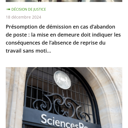
la
DÉCISION DE JUSTICE
mise
18 décembre 2024
en
Présomption de démission en cas d’abandon
demeure
de poste : la mise en demeure doit indiquer les
doit
conséquences de l’absence de reprise du
indiquer
travail sans moti...
les
conséquences
de
Le
l’absence
juge
de
des
reprise
référés
du
du
travail
Conseil
sans
d’État
moti...
ne