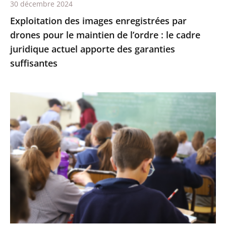
30 décembre 2024
:
Exploitation des images enregistrées par
le
drones pour le maintien de l’ordre : le cadre
cadre
juridique actuel apporte des garanties
juridique
suffisantes
actuel
apporte
des
L’interdiction
garanties
de
suffisantes
recourir
à
certains
éléments
de
l’écriture
inclusive
(notamment