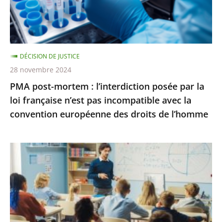
par
pour
la
une
loi
conféren...
française
DÉCISION DE JUSTICE
n’est
28 novembre 2024
pas
PMA post-mortem : l’interdiction posée par la
incompatible
loi française n’est pas incompatible avec la
avec
convention européenne des droits de l’homme
la
convention
européenne
La
des
poursuite
droits
des
de
«
l’homme
groupes
de