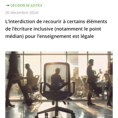
DÉCISION DE JUSTICE
le
20 décembre 2024
point
L’interdiction de recourir à certains éléments
médian)
de l’écriture inclusive (notamment le point
pour
médian) pour l’enseignement est légale
l’enseignement
est
légale
Présomption
de
démission
en
cas
d’abandon
de
poste
: