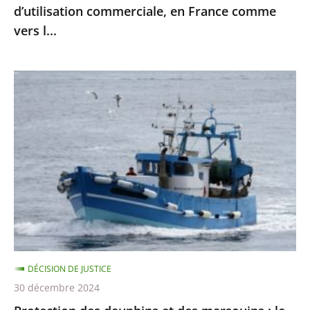
d’utilisation commerciale, en France comme
des
vers l...
fins
d’utilisation
commerciale,
Protection
en
des
France
dauphins
comme
et
vers
des
l...
marsouins
:
le
Conseil
d’État
DÉCISION DE JUSTICE
confirme
30 décembre 2024
la