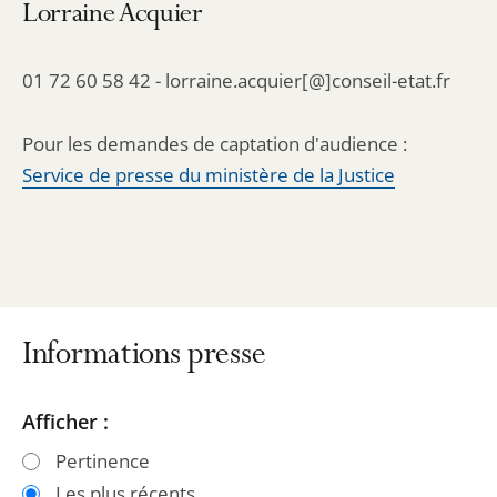
Lorraine Acquier
01 72 60 58 42 - lorraine.acquier[@]conseil-etat.fr
Pour les demandes de captation d'audience :
Service de presse du ministère de la Justice
Informations presse
Passer
Passer
Afficher :
les
les
Pertinence
filtres
filtres
Les plus récents