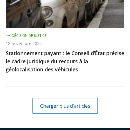
précise
le
cadre
juridique
DÉCISION DE JUSTICE
du
18 novembre 2024
recours
Stationnement payant : le Conseil d’État précise
à
le cadre juridique du recours à la
la
géolocalisation des véhicules
géolocalisation
des
véhicules
Charger plus d'articles