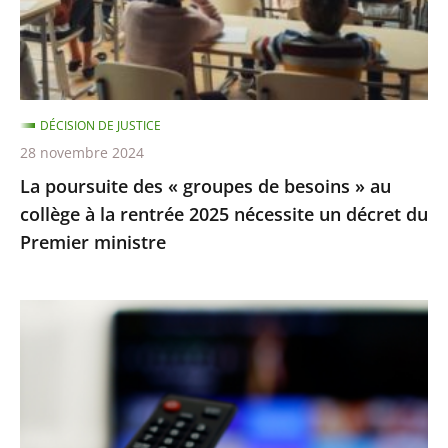
besoins
»
au
collège
DÉCISION DE JUSTICE
à
28 novembre 2024
la
La poursuite des « groupes de besoins » au
rentrée
collège à la rentrée 2025 nécessite un décret du
2025
Premier ministre
nécessite
un
décret
TNT
du
:
Premier
la
ministre
procédure
de