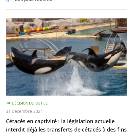
pour
pour
arriver
arriver
après
avant
Cétacés
en
captivité
:
la
législation
actuelle
interdit
déjà
les
DÉCISION DE JUSTICE
transferts
31 décembre 2024
de
Cétacés en captivité : la législation actuelle
cétacés
interdit déjà les transferts de cétacés à des fins
à