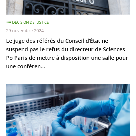
suspend
pas
DÉCISION DE JUSTICE
le
29 novembre 2024
refus
Le juge des référés du Conseil d’État ne
du
suspend pas le refus du directeur de Sciences
directeur
Po Paris de mettre à disposition une salle pour
de
une conféren...
Sciences
Po
Paris
PMA
de
post-
mettre
mortem
à
:
disposition
l’interdiction
une
posée
salle