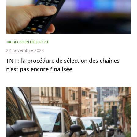
sélection
des
chaînes
n’est
pas
DÉCISION DE JUSTICE
encore
22 novembre 2024
finalisée
TNT : la procédure de sélection des chaînes
n’est pas encore finalisée
Stationnement
payant
:
le
Conseil
d’État