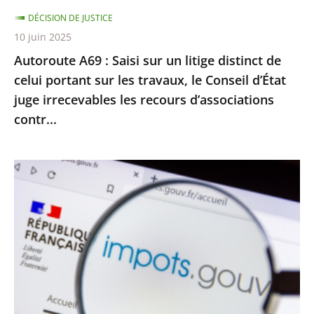
celui
DÉCISION DE JUSTICE
portant
10 juin 2025
sur
Autoroute A69 : Saisi sur un litige distinct de
les
celui portant sur les travaux, le Conseil d’État
travaux,
juge irrecevables les recours d’associations
le
contr...
Conseil
d’État
juge
Impôt
irrecevables
sur
les
le
recours
revenu
d’associations
:
contr...
le
Conseil
d’État