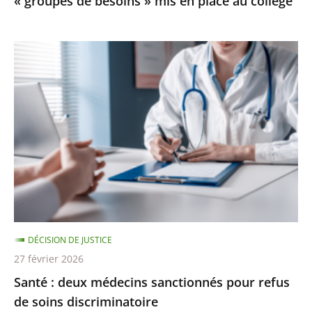
« groupes de besoins » mis en place au collège
mis
en
place
Santé
au
:
collège
deux
médecins
sanctionnés
pour
refus
de
soins
discriminatoire
DÉCISION DE JUSTICE
27 février 2026
Santé : deux médecins sanctionnés pour refus
de soins discriminatoire