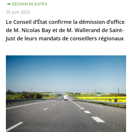
DÉCISION DE JUSTICE
Bay
25 juin 2025
et
Le Conseil d’État confirme la démission d’office
de
de M. Nicolas Bay et de M. Wallerand de Saint-
M.
Just de leurs mandats de conseillers régionaux
Wallerand
de
Saint-
Autoroute
Just
A69
de
:
leurs
Saisi
mandats
sur
de
un
conseillers
litige
régionaux
distinct
de