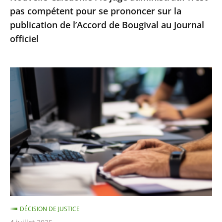
pas compétent pour se prononcer sur la
la
publication de l’Accord de Bougival au Journal
publication
officiel
de
l’Accord
de
Le
Bougival
Conseil
au
d’État
Journal
rejette
officiel
un
recours
contre
la
suspension
d’une
DÉCISION DE JUSTICE
note