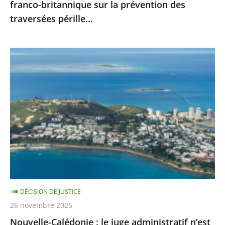
franco-britannique sur la prévention des
franco-
traversées pérille...
britannique
sur
la
Nouvelle-
prévention
Calédonie
des
:
traversées
le
pérille...
juge
administratif
n’est
pas
compétent
pour
DÉCISION DE JUSTICE
se
26 novembre 2025
prononcer
Nouvelle-Calédonie : le juge administratif n’est
sur