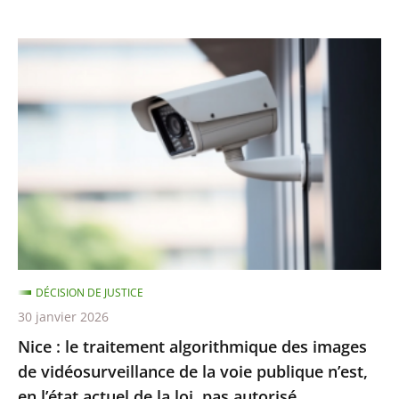
Nice
:
le
traitement
algorithmique
des
images
de
vidéosurveillance
de
DÉCISION DE JUSTICE
la
30 janvier 2026
voie
Nice : le traitement algorithmique des images
publique
de vidéosurveillance de la voie publique n’est,
n’est,
en l’état actuel de la loi, pas autorisé
en