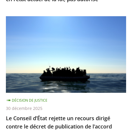
l’état
actuel
Le
de
Conseil
la
d’État
loi,
rejette
pas
un
autorisé
recours
dirigé
contre
le
décret
DÉCISION DE JUSTICE
de
30 décembre 2025
publication
Le Conseil d’État rejette un recours dirigé
de
contre le décret de publication de l’accord
l’accord