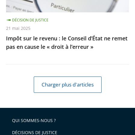
ne
remet
DÉCISION DE JUSTICE
pas
21 mai 2025
en
Impôt sur le revenu : le Conseil d’État ne remet
cause
pas en cause le « droit à l’erreur »
le
«
droit
à
l’erreur
Charger plus d'articles
»
QUI SOMMES-NOUS ?
DÉCISIONS DE JUSTICE