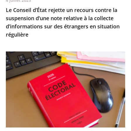
4 juillet 2025
relative
Le Conseil d’État rejette un recours contre la
à
suspension d’une note relative à la collecte
la
d’informations sur des étrangers en situation
collecte
régulière
d’informations
sur
des
Le
étrangers
Conseil
en
d’État
situation
confirme
régulière
la
démission
d’office
de
M.
Nicolas