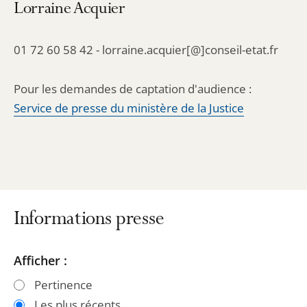
Lorraine Acquier
01 72 60 58 42 - lorraine.acquier[@]conseil-etat.fr
Pour les demandes de captation d'audience :
Service de presse du ministère de la Justice
Informations presse
Passer
Passer
Afficher :
les
les
Pertinence
filtres
filtres
Les plus récents