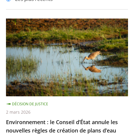
pour
pour
arriver
arriver
après
avant
Environnement
:
le
Conseil
d’État
annule
les
nouvelles
règles
de
DÉCISION DE JUSTICE
création
2 mars 2026
de
Environnement : le Conseil d’État annule les
plans
nouvelles règles de création de plans d’eau
d’eau