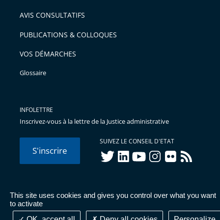
AVIS CONSULTATIFS
PUBLICATIONS & COLLOQUES
VOS DÉMARCHES
Glossaire
INFOLETTRE
Inscrivez-vous à la lettre de la Justice administrative
SUIVEZ LE CONSEIL D'ETAT
S'inscrire
twitter
linkedIn
youtube
instagram
flickr
rss
This site uses cookies and gives you control over what you want
© Conseil d'État 2026 -
Mentions légales
-
Cookies
-
Données
to activate
personnelles
-
Publications administratives
-
Accessibilité :
partiellement conforme
OK, accept all
Deny all cookies
Personalize