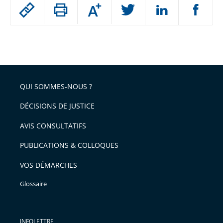
Passer
Augmenter
le
ou
réduire
partage
Passer
la
taille
de
le
de
la
l'article
partage
police
pour
de
arriver
QUI SOMMES-NOUS ?
l'article
après
pour
DÉCISIONS DE JUSTICE
arriver
AVIS CONSULTATIFS
avant
PUBLICATIONS & COLLOQUES
VOS DÉMARCHES
Glossaire
INFOLETTRE