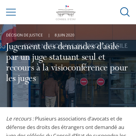
Ouvrir
Menu
la
modal
DÉCISION DE JUSTICE
8 JUIN 2020
de
reche
Jugement des demandes d’asile
par un juge statuant seul et
recours à la visioconférence pour
les juges
Le recours :
Plusieurs associations d’avocats et de
défense des droits des étrangers ont demandé au
juge des référés du Conseil d’Etat de suspendre les