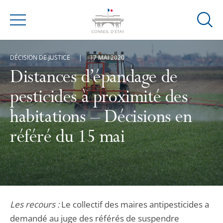
Ouvrir
Menu
la
modal
DÉCISION DE JUSTICE
17 MAI 2020
de
reche
Distances d’épandage de
pesticides à proximité des
habitations – Décisions en
référé du 15 mai
Les recours :
Le collectif des maires antipesticides a
demandé au juge des référés de suspendre