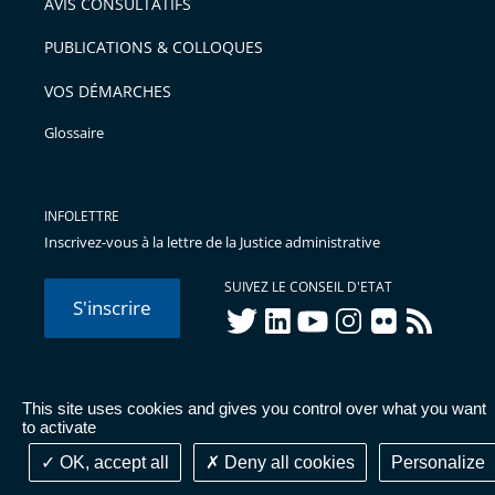
AVIS CONSULTATIFS
avant
PUBLICATIONS & COLLOQUES
VOS DÉMARCHES
Glossaire
INFOLETTRE
Inscrivez-vous à la lettre de la Justice administrative
SUIVEZ LE CONSEIL D'ETAT
S'inscrire
twitter
linkedIn
youtube
instagram
flickr
rss
This site uses cookies and gives you control over what you want
© Conseil d'État 2026 -
Mentions légales
-
Cookies
-
Données
to activate
personnelles
-
Publications administratives
-
Accessibilité :
partiellement conforme
OK, accept all
Deny all cookies
Personalize