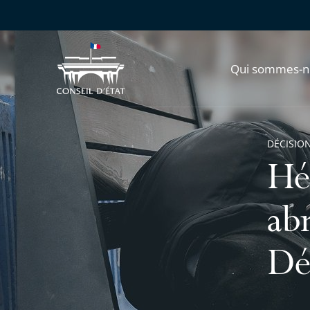
Qui sommes-n
DÉCISION
Hé
ab
Déc