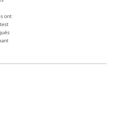
és ont
test
iqués
nant