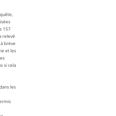
de
l'article
equête,
pour
isées
arriver
re 157
avant
a relevé
 à brève
e et les
des
s si cela
dans les
permis
es