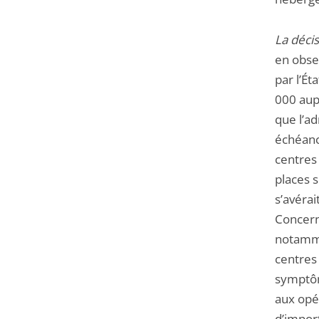
La décis
en obse
par l’Ét
000 aup
que l’ad
échéanc
centres 
places s
s’avérai
Concern
notamme
centres
symptôm
aux opér
d’import