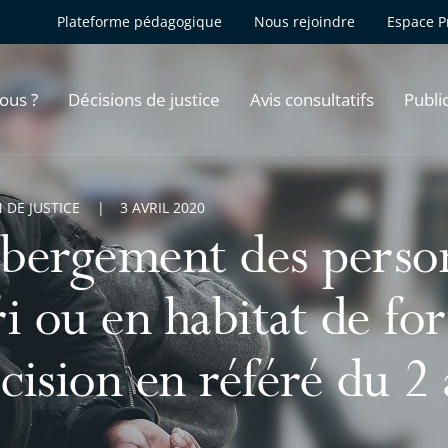
Plateforme pédagogique
Nous rejoindre
Espace P
ous ?
Décisions de justice
Avis consultatifs
Publi
 DE JUSTICE
3 AVRIL 2020
bergement des person
ri ou en habitat de fo
ision en référé du 2 