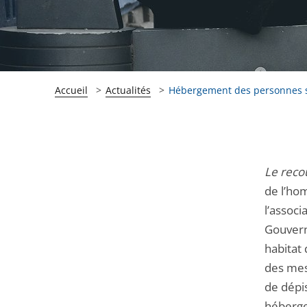
Accueil
Actualités
Hébergement des personnes sa
Passer
Passer
Le recou
la
la
de l’hom
navigation
navigation
l’assoc
de
de
Gouvern
l'article
l'article
habitat 
pour
pour
des mes
arriver
arriver
de dépi
après
avant
héberge