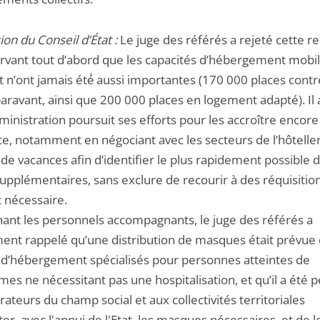
ion du Conseil d’État :
Le juge des référés a rejeté cette r
rvant tout d’abord que les capacités d’hébergement mobil
at n’ont jamais été́ aussi importantes (170 000 places cont
aravant, ainsi que 200 000 places en logement adapté). Il 
ministration poursuit ses efforts pour les accroître encore
e, notamment en négociant avec les secteurs de l’hôtelleri
de vacances afin d’identifier le plus rapidement possible 
upplémentaires, sans exclure de recourir à des réquisition
t nécessaire.
ant les personnels accompagnants, le juge des référés a
nt rappelé qu’une distribution de masques était prévue 
 d’hébergement spécialisés pour personnes atteintes de
es ne nécessitant pas une hospitalisation, et qu’il a été 
ateurs du champ social et aux collectivités territoriales
er, avec l'appui de l'Etat, les masques nécessaires, et de l