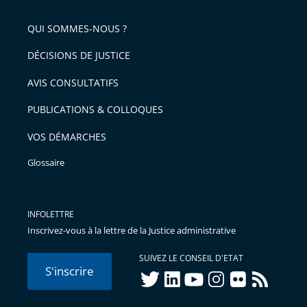
pour
de
arriver
QUI SOMMES-NOUS ?
l'article
après
pour
DÉCISIONS DE JUSTICE
arriver
AVIS CONSULTATIFS
avant
PUBLICATIONS & COLLOQUES
VOS DÉMARCHES
Glossaire
INFOLETTRE
Inscrivez-vous à la lettre de la Justice administrative
SUIVEZ LE CONSEIL D'ETAT
S'inscrire
twitter
linkedIn
youtube
instagram
flickr
rss