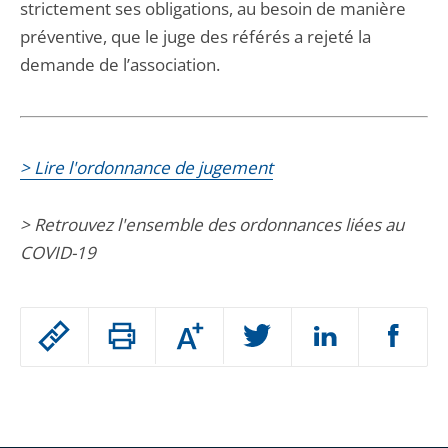
strictement ses obligations, au besoin de manière
préventive, que le juge des référés a rejeté la
demande de l’association.
> Lire l'ordonnance de jugement
> Retrouvez l'ensemble des ordonnances liées au
COVID-19
Passer
Augmenter
le
ou
réduire
partage
Passer
la
taille
de
le
de
la
l'article
partage
police