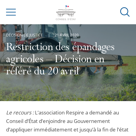
Ouvrir
Menu
la
modal
DÉCISION DE JUSTICE
21 AVRIL 2020
de
reche
Restriction des épandages
agricoles – Décision en
référé du 20 avril
Le recours :
L’association Respire a demandé au
Conseil d’État d’enjoindre au Gouvernement
d’appliquer immédiatement et jusqu’à la fin de l’état