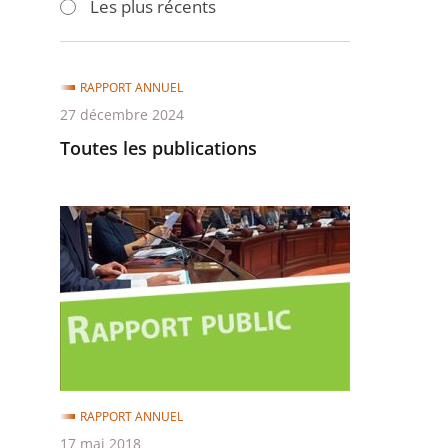
Les plus récents
pour
pour
arriver
arriver
après
avant
RAPPORT ANNUEL
27 décembre 2024
Toutes les publications
Rapport
public
2017
RAPPORT ANNUEL
17 mai 2018