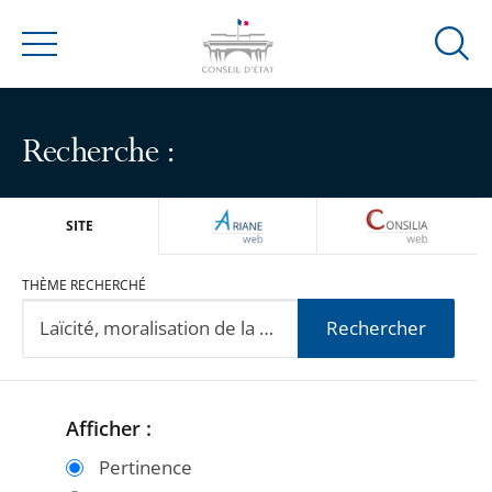
Ouvrir
Menu
la
modal
de
Recherche :
reche
ARIANEWEB
CONSILIA
SITE
THÈME RECHERCHÉ
Rechercher
Afficher :
Passer
Passer
les
les
Pertinence
filtres
filtres