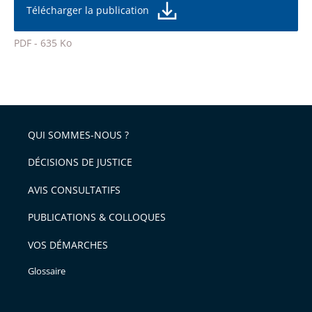
taille
de
Télécharger la publication
de
la
l'article
police
PDF - 635 Ko
pour
Passer
arriver
le
après
partage
de
QUI SOMMES-NOUS ?
l'article
pour
DÉCISIONS DE JUSTICE
arriver
AVIS CONSULTATIFS
avant
PUBLICATIONS & COLLOQUES
VOS DÉMARCHES
Glossaire