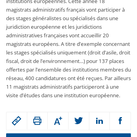
institutions européennes. Cette année 18
magistrats administratifs français vont participer à
des stages généralistes ou spécialisés dans une
juridiction européenne et les juridictions
administratives françaises vont accueillir 20
magistrats européens. A titre d’exemple concernant
les stages spécialisés uniquement (droit d’asile, droit
fiscal, droit de l’environnement…) pour 137 places
offertes par l’ensemble des institutions membres du
réseau, 400 candidatures ont été reçues. Par ailleurs
11 magistrats administratifs participeront à une
visite d’études dans une institution européenne.
Passer
Augmenter
le
ou
réduire
partage
la