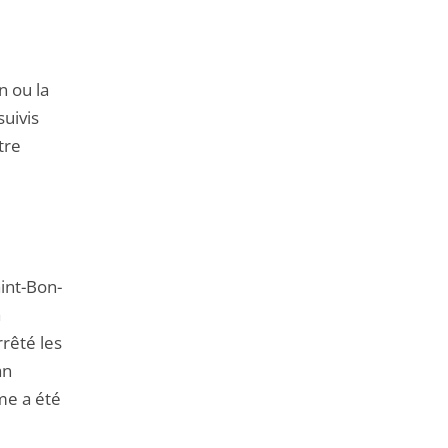
n ou la
suivis
tre
aint-Bon-
a
rrêté les
an
me a été