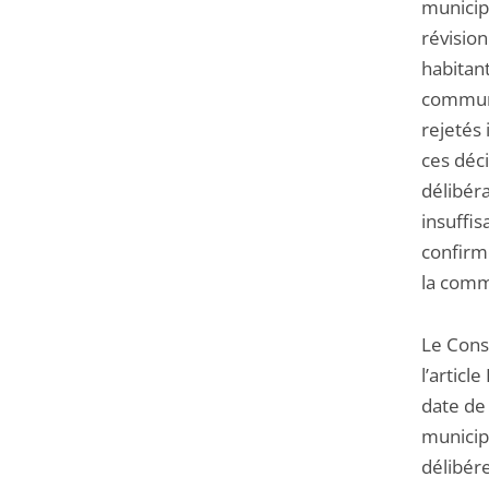
municip
révisio
habitant
commune
rejetés 
ces déci
délibéra
insuffi
confirmé
la comm
Le Conse
l’articl
date de 
municipa
délibére