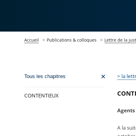
Accueil
Publications & colloques
Lettre de la jus
Passer
> la let
Tous les chapitres
la
navigation
CONT
CONTENTIEUX
de
Passer
l'article
Agents 
la
pour
navigation
arriver
A la sui
de
après