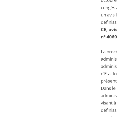
octobre 
l'article
congés 
pour
un avis 
arriver
définis
avant
CE, avi
n° 4060
La procé
adminis
administ
d’Etat l
présent
Dans le
administ
visant à
définis