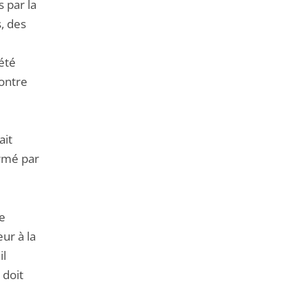
 par la
, des
été
contre
ait
ormé par
de
ur à la
il
 doit