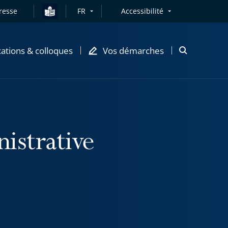
resse
FR
Accessibilité
cations & colloques
Vos démarches
Ouvrir
la
modale
de
recherche
nistrative