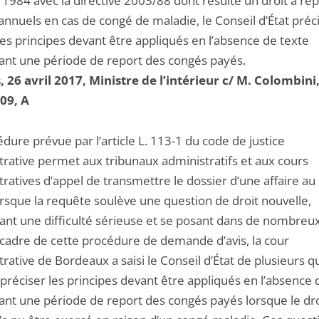
1984 avec la directive 2003/88 dont résulte un droit à re
annuels en cas de congé de maladie, le Conseil d’État préc
les principes devant être appliqués en l’absence de texte
sant une période de report des congés payés.
s, 26 avril 2017, Ministre de l’intérieur c/ M. Colombini
09, A
dure prévue par l’article L. 113-1 du code de justice
trative permet aux tribunaux administratifs et aux cours
ratives d’appel de transmettre le dossier d’une affaire au
orsque la requête soulève une question de droit nouvelle,
ant une difficulté sérieuse et se posant dans de nombreux 
 cadre de cette procédure de demande d’avis, la cour
rative de Bordeaux a saisi le Conseil d’État de plusieurs q
 préciser les principes devant être appliqués en l’absence 
sant une période de report des congés payés lorsque le dro