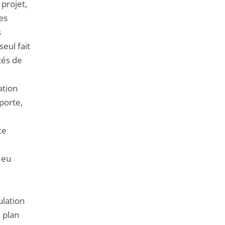
 projet,
es
s
seul fait
tés de
ation
porte,
ce
 eu
ulation
 plan