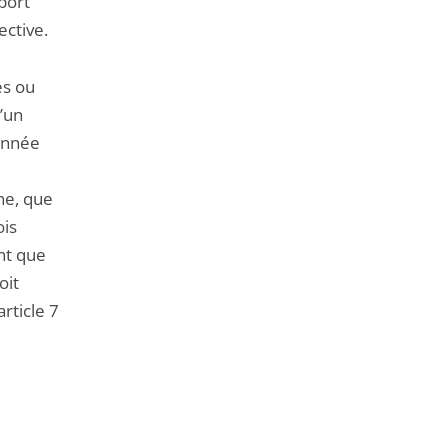
port
ective.
es ou
’un
 année
ne, que
ois
nt que
oit
rticle 7