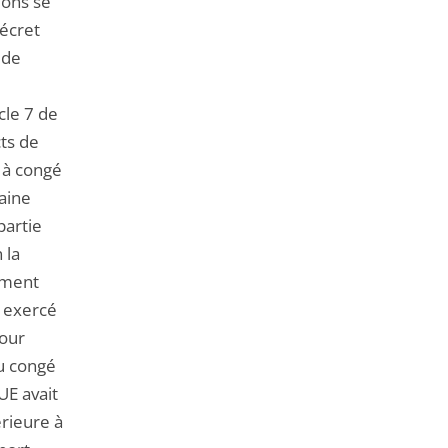
ions se
décret
 de
icle 7 de
ts de
 à congé
aine
partie
 la
ement
e exercé
pour
au congé
UE avait
rieure à