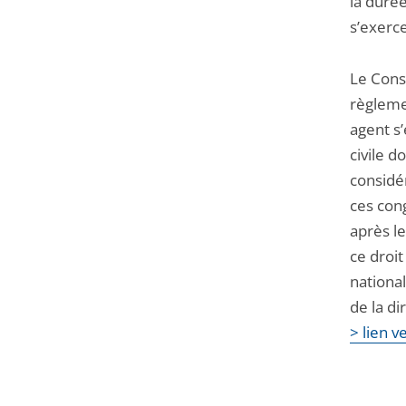
la durée
s’exerce
Le Conse
règleme
agent s’
civile d
considér
ces con
après l
ce droit
national
de la di
> lien v