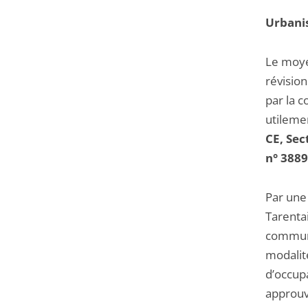
Urbanis
Le moyen
révision
par la 
utileme
CE, Sec
n° 3889
Par une 
Tarentai
commune,
modalité
d’occupa
approuv