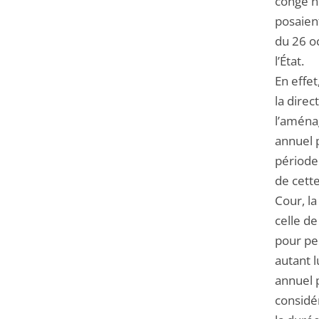
congé n
posaient
du 26 o
l’État.
En effet
la dire
l’aména
annuel 
période 
de cette
Cour, l
celle de
pour pe
autant 
annuel 
considé