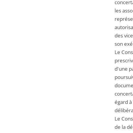
concerta
les asso
représen
autorisa
des vice
son exé
Le Conse
prescriv
d'une pa
poursui
documen
concerta
égard à 
délibéra
Le Conse
de la d