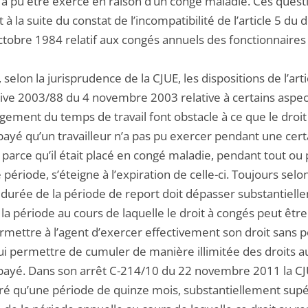
’a pu être exercé en raison d’un congé maladie. Ces quest
 à la suite du constat de l’incompatibilité de l’article 5 du 
ctobre 1984 relatif aux congés annuels des fonctionnaires
, selon la jurisprudence de la CJUE, les dispositions de l’art
ctive 2003/88 du 4 novembre 2003 relative à certains aspec
gement du temps de travail font obstacle à ce que le droit
payé qu’un travailleur n’a pas pu exercer pendant une cert
parce qu’il était placé en congé maladie, pendant tout ou 
 période, s’éteigne à l’expiration de celle-ci. Toujours selon
a durée de la période de report doit dépasser substantiell
 la période au cours de laquelle le droit à congés peut êtr
rmettre à l’agent d’exercer effectivement son droit sans 
lui permettre de cumuler de manière illimitée des droits 
payé. Dans son arrêt C-214/10 du 22 novembre 2011 la CJ
ré qu’une période de quinze mois, substantiellement supé