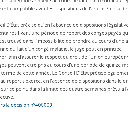
 de la période annuelle au cours de laquelle ce droit au re
 est compatible avec les dispositions de l’article 7 de la dir
il D’État précise qu’en l’absence de dispositions législativ
ntaires fixant une période de report des congés payés qu
est trouvé dans l’impossibilité de prendre au cours d’une
onné du fait d’un congé maladie, le juge peut en principe
er, afin d’assurer le respect du droit de l’Union européen
gés peuvent être pris au cours d’une période de quinze m
e terme de cette année. Le Conseil D’État précise égaleme
 au report s’exerce, en l’absence de dispositions dans le dr
 sur ce point, dans la limite des quatre semaines prévu à l’a
rective.
ers la décision n°406009