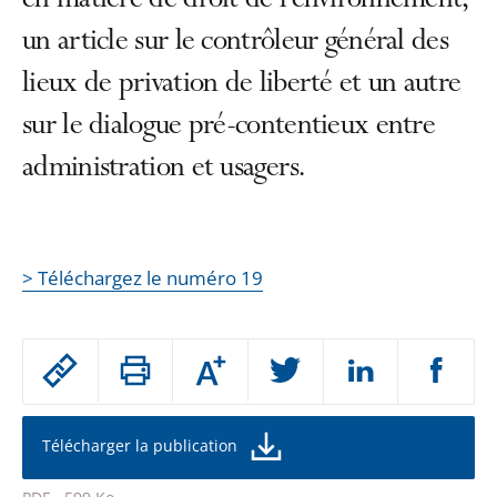
en matière de droit de l’environnement,
un article sur le contrôleur général des
lieux de privation de liberté et un autre
sur le dialogue pré-contentieux entre
administration et usagers.
> Téléchargez le numéro 19
Passer
Augmenter
le
ou
réduire
partage
la
taille
de
Télécharger la publication
de
la
l'article
police