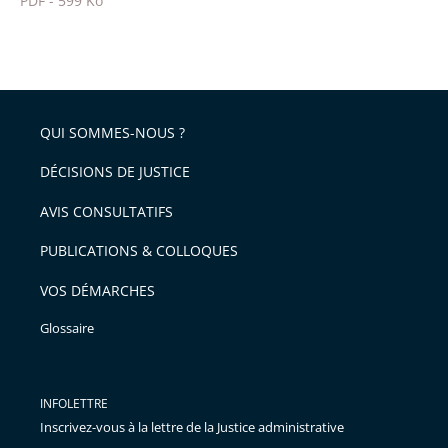
PDF - 599 Ko
pour
Passer
arriver
le
après
partage
de
QUI SOMMES-NOUS ?
l'article
pour
DÉCISIONS DE JUSTICE
arriver
AVIS CONSULTATIFS
avant
PUBLICATIONS & COLLOQUES
VOS DÉMARCHES
Glossaire
INFOLETTRE
Inscrivez-vous à la lettre de la Justice administrative