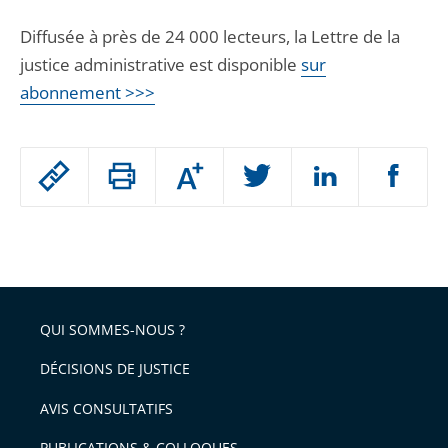
Diffusée à près de 24 000 lecteurs, la Lettre de la
justice administrative est disponible
sur
abonnement >>>
Passer
Augmenter
le
ou
réduire
partage
Passer
la
taille
de
le
de
la
l'article
partage
police
pour
de
arriver
QUI SOMMES-NOUS ?
l'article
après
pour
DÉCISIONS DE JUSTICE
arriver
AVIS CONSULTATIFS
avant
PUBLICATIONS & COLLOQUES