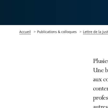
Accueil
Publications & colloques
Lettre de la jus
Passer
Passer
Plusie
la
la
Une b
navigation
navigation
aux c
de
de
l'article
l'article
conten
pour
pour
profes
arriver
arriver
autres
après
avant