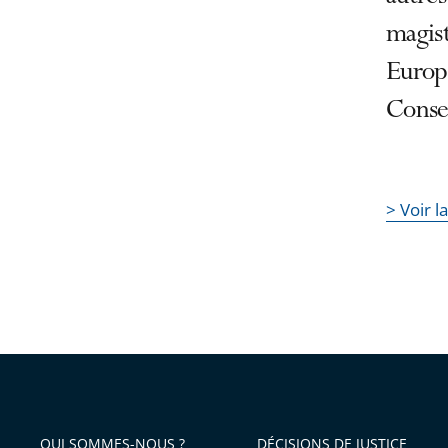
magist
Europe
Consei
> Voir l
QUI SOMMES-NOUS ?
DÉCISIONS DE JUSTICE