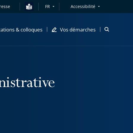
resse
FR
Accessibilité
cations & colloques
Vos démarches
Ouvrir
la
modale
de
recherche
nistrative