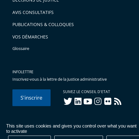
arriver
AVIS CONSULTATIFS
avant
PUBLICATIONS & COLLOQUES
VOS DÉMARCHES
Glossaire
INFOLETTRE
Inscrivez-vous à la lettre de la Justice administrative
SUIVEZ LE CONSEIL D'ETAT
S'inscrire
twitter
linkedIn
youtube
instagram
flickr
rss
This site uses cookies and gives you control over what you want
© Conseil d'État 2026 -
Mentions légales
-
Cookies
-
Données
to activate
personnelles
-
Publications administratives
-
Accessibilité :