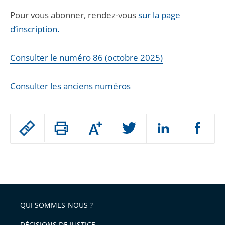
Pour vous abonner, rendez-vous
sur la page
d’inscription.
Consulter le numéro 86 (octobre 2025)
Consulter les anciens numéros
Passer
Augmenter
le
ou
réduire
partage
Passer
la
taille
de
le
de
la
l'article
partage
police
pour
de
arriver
QUI SOMMES-NOUS ?
l'article
après
pour
DÉCISIONS DE JUSTICE