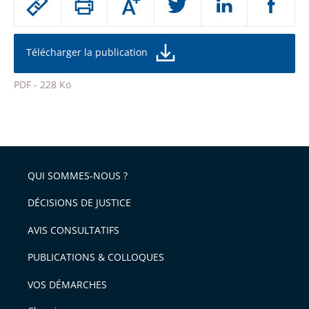
Augmenter
le
ou
réduire
partage
la
taille
de
Télécharger la publication
de
la
l'article
police
PDF - 228 Ko
pour
Passer
arriver
le
après
partage
de
QUI SOMMES-NOUS ?
l'article
pour
DÉCISIONS DE JUSTICE
arriver
AVIS CONSULTATIFS
avant
PUBLICATIONS & COLLOQUES
VOS DÉMARCHES